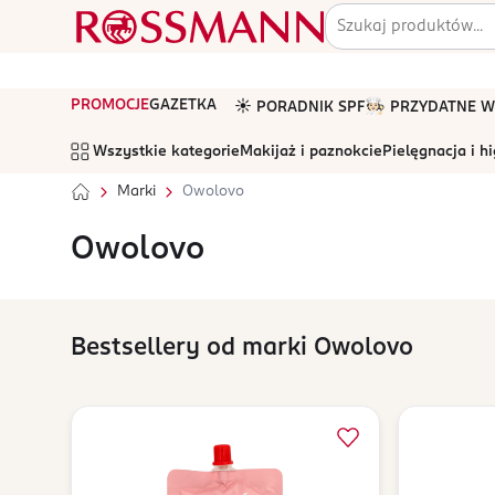
PROMOCJE
GAZETKA
☀️ PORADNIK SPF
🧑🏻‍🍳 PRZYDATNE
Wszystkie kategorie
Makijaż i paznokcie
Pielęgnacja i h
Marki
Owolovo
Owolovo
Bestsellery od marki Owolovo