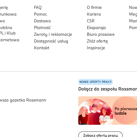
erię
FAQ
O firmie
No
arunkowa
Pomoc
Kariera
Me
owo
Dostawa
CSR
Mam
mobilna
Płatność
Ekspansja
Pom
L i Klub
Zwroty i reklamacje
Biuro prasowe
nternetowa
Dostępność usług
Złóż ofertę
Kontakt
Inspiracje
NOWE OFERTY PRACY
a
Dołącz do zespołu Rossma
Zobacz oferty pracy