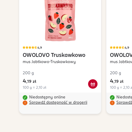
4,9
4,9
OWOLOVO
Truskawkowo
OWOLO
mus Jabłkowo-Truskawkowy
mus Jabłko
200 g
200 g
4
4
,
19 zł
,
19 zł
100 g = 2,10 zł
100 g = 2,10 z
Niedostępny online
Niedost
Sprawdź dostępność w drogerii
Sprawdź