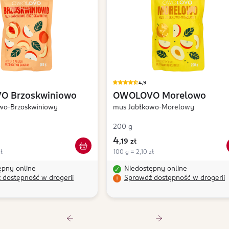
4,9
VO
Brzoskwiniowo
OWOLOVO
Morelowo
wo-Brzoskwiniowy
mus Jabłkowo-Morelowy
200 g
4
,
19 zł
ł
100 g = 2,10 zł
ępny online
Niedostępny online
 dostępność w drogerii
Sprawdź dostępność w drogerii