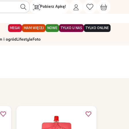
Pobierz Apkę!
MEGA!
MAM WIĘCEJ
NOWE
TYLKO U NAS
TYLKO ONLINE
 i ogród
Lifestyle
Foto