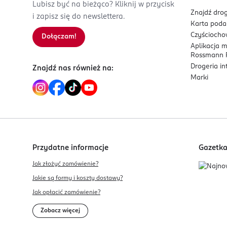
Lubisz być na bieżąco? Kliknij w przycisk
Znajdź drog
i zapisz się do newslettera.
Karta pod
Czyścioch
Dołączam!
Aplikacja 
Rossmann P
Drogeria i
Znajdź nas również na:
Marki
Przydatne informacje
Gazetk
Jak złożyć zamówienie?
Jakie są formy i koszty dostawy?
Jak opłacić zamówienie?
Zobacz więcej