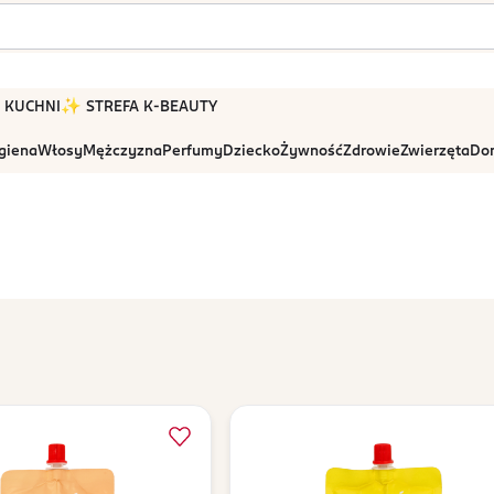
 W KUCHNI
✨ STREFA K-BEAUTY
igiena
Włosy
Mężczyzna
Perfumy
Dziecko
Żywność
Zdrowie
Zwierzęta
Dom