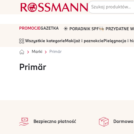
PROMOCJE
GAZETKA
☀️ PORADNIK SPF
🧑🏻‍🍳 PRZYDATNE
Wszystkie kategorie
Makijaż i paznokcie
Pielęgnacja i h
Marki
Primär
Primär
stopka
Bezpieczna płatność
Darmowa