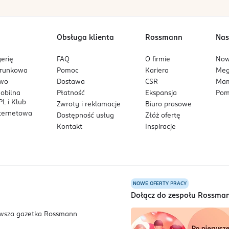
Obsługa klienta
Rossmann
Nas
erię
FAQ
O firmie
No
arunkowa
Pomoc
Kariera
Me
owo
Dostawa
CSR
Mam
mobilna
Płatność
Ekspansja
Pom
L i Klub
Zwroty i reklamacje
Biuro prasowe
nternetowa
Dostępność usług
Złóż ofertę
Kontakt
Inspiracje
NOWE OFERTY PRACY
a
Dołącz do zespołu Rossma