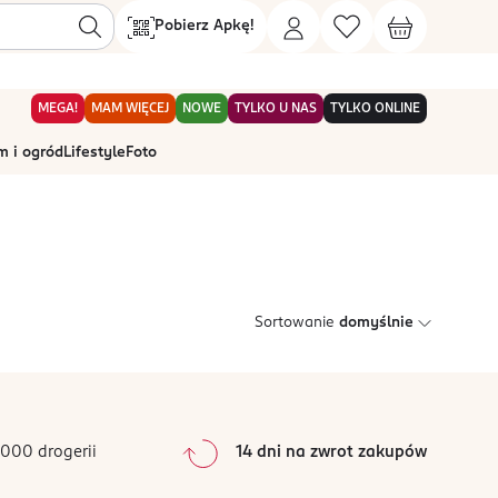
Pobierz Apkę!
MEGA!
MAM WIĘCEJ
NOWE
TYLKO U NAS
TYLKO ONLINE
 i ogród
Lifestyle
Foto
Sortowanie
domyślnie
000 drogerii
14 dni na zwrot zakupów