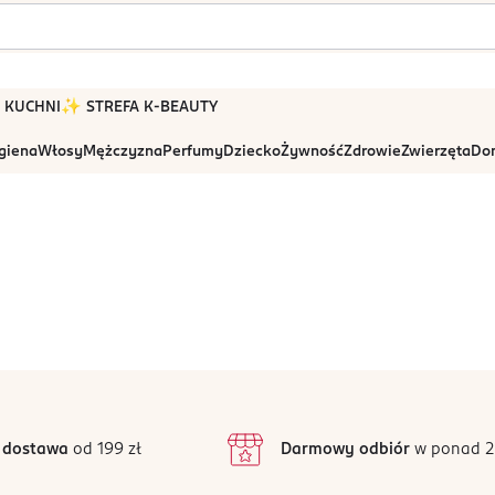
 W KUCHNI
✨ STREFA K-BEAUTY
igiena
Włosy
Mężczyzna
Perfumy
Dziecko
Żywność
Zdrowie
Zwierzęta
Dom
 dostawa
od 199 zł
Darmowy odbiór
w ponad 2