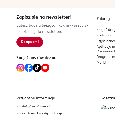
Zapisz się na newsletter!
Zakupy
Lubisz być na bieżąco? Kliknij w przycisk
Znajdź drog
i zapisz się do newslettera.
Karta pod
Czyścioch
Dołączam!
Aplikacja 
Rossmann P
Drogeria i
Znajdź nas również na:
Marki
Przydatne informacje
Gazetk
Jak złożyć zamówienie?
Jakie są formy i koszty dostawy?