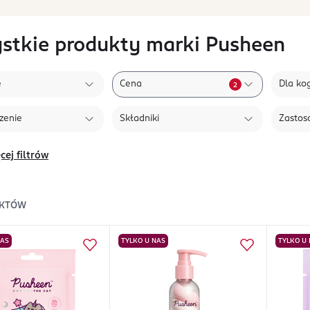
stkie produkty marki Pusheen
e
Cena
Dla ko
2
zenie
Składniki
Zastos
cej filtrów
KTÓW
NAS
TYLKO U NAS
TYLKO U