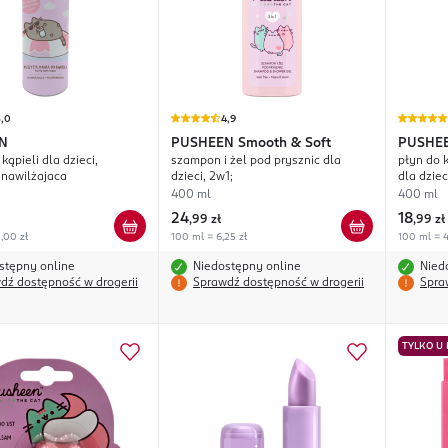
5,0
4,9
N
PUSHEEN
Smooth & Soft
PUSHE
kąpieli dla dzieci,
szampon i żel pod prysznic dla
płyn do k
 nawilżajaca
dzieci, 2w1;
dla dzie
400 ml
400 ml
24
18
,
99 zł
,
99 zł
,00 zł
100 ml = 6,25 zł
100 ml = 4
stępny online
Niedostępny online
Nied
dź dostępność w drogerii
Sprawdź dostępność w drogerii
Spra
TYLKO U