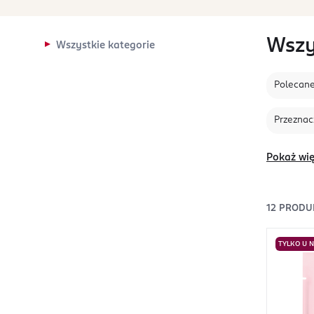
Wszy
Wszystkie kategorie
Polecan
Przeznac
Pokaż wię
12
PRODU
TYLKO U 