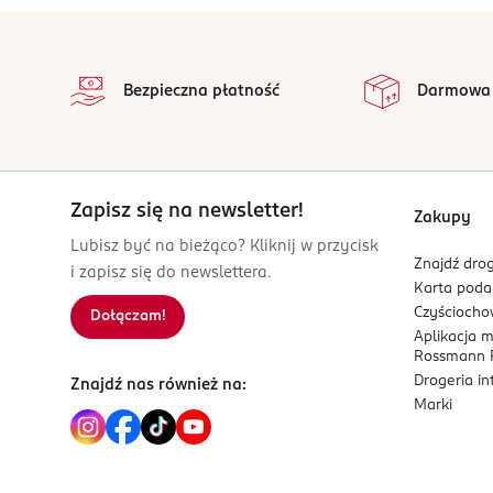
stopka
Bezpieczna płatność
Darmowa
Zapisz się na newsletter!
Zakupy
Lubisz być na bieżąco? Kliknij w przycisk
Znajdź drog
i zapisz się do newslettera.
Karta pod
Czyścioch
Dołączam!
Aplikacja 
Rossmann P
Drogeria i
Znajdź nas również na:
Marki