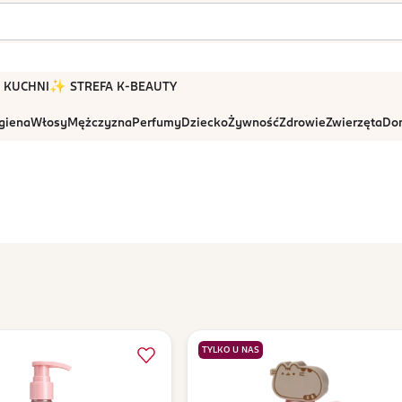
 W KUCHNI
✨ STREFA K-BEAUTY
igiena
Włosy
Mężczyzna
Perfumy
Dziecko
Żywność
Zdrowie
Zwierzęta
Dom
TYLKO U NAS