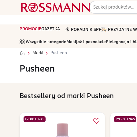
PROMOCJE
GAZETKA
☀️ PORADNIK SPF
🧑🏻‍🍳 PRZYDATNE
Wszystkie kategorie
Makijaż i paznokcie
Pielęgnacja i h
Marki
Pusheen
Pusheen
Bestsellery od marki Pusheen
TYLKO U NAS
TYLKO U NAS