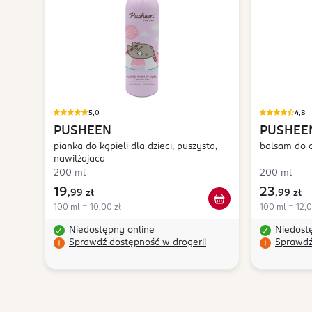
5,0
4,8
PUSHEEN
PUSHEE
pianka do kąpieli dla dzieci, puszysta,
balsam do c
nawilżajaca
200 ml
200 ml
19
23
,
99 zł
,
99 zł
100 ml = 10,00 zł
100 ml = 12,0
Niedostępny online
Niedost
Sprawdź dostępność w drogerii
Sprawdź