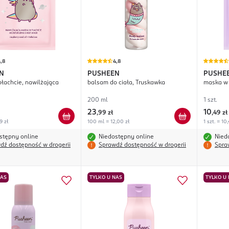
,8
4,8
N
PUSHEEN
PUSHE
łachcie, nawilżająca
balsam do ciała, Truskawka
maska w 
200 ml
1 szt.
23
10
,
99 zł
,
49 zł
9 zł
100 ml = 12,00 zł
1 szt. = 10
stępny online
Niedostępny online
Nied
dź dostępność w drogerii
Sprawdź dostępność w drogerii
Spra
NAS
TYLKO U NAS
TYLKO U