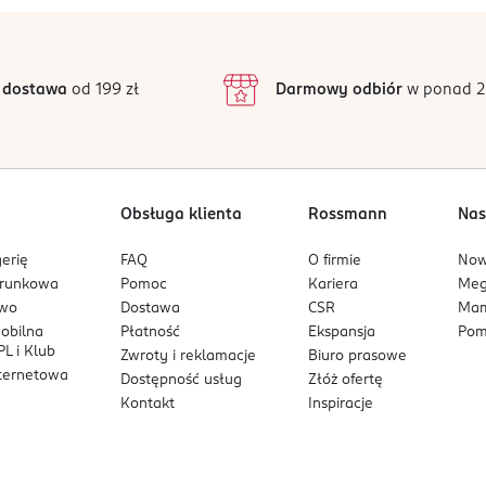
 dostawa
od 199 zł
Darmowy odbiór
w ponad 2
Obsługa klienta
Rossmann
Nas
erię
FAQ
O firmie
No
arunkowa
Pomoc
Kariera
Me
owo
Dostawa
CSR
Mam
mobilna
Płatność
Ekspansja
Pom
L i Klub
Zwroty i reklamacje
Biuro prasowe
nternetowa
Dostępność usług
Złóż ofertę
Kontakt
Inspiracje