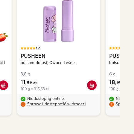
5,0
4,9
PUSHEEN
PUSHEEN
i i
balsam do ust, Owoce Leśne
balsam do us
3,8 g
6 g
11
18
,
99 zł
,
99 zł
100 g = 315,53 zł
100 g = 316,50
Niedostępny online
Niedostę
Sprawdź dostępność w drogerii
Sprawdź 