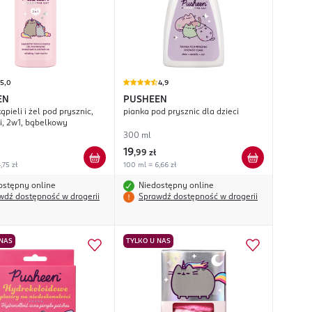
5,0
4,9
EN
PUSHEEN
ąpieli i żel pod prysznic,
pianka pod prysznic dla dzieci
ci, 2w1, bąbelkowy
300 ml
19
,
99 zł
,75 zł
100 ml = 6,66 zł
ostępny online
Niedostępny online
wdź dostępność w drogerii
Sprawdź dostępność w drogerii
 NAS
TYLKO U NAS