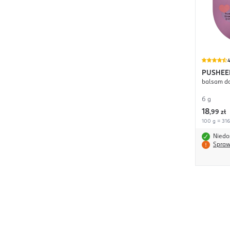
4
PUSHEE
balsam do
6 g
18
,
99 zł
100 g = 316
Niedo
Spraw