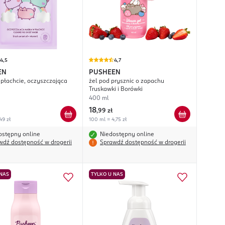
4,5
4,7
EN
PUSHEEN
płachcie, oczyszczająca
żel pod prysznic o zapachu
Truskawki i Borówki
400 ml
18
,
99 zł
,49 zł
100 ml = 4,75 zł
ostępny online
Niedostępny online
wdź dostępność w drogerii
Sprawdź dostępność w drogerii
 NAS
TYLKO U NAS