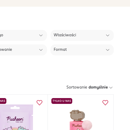
go
Właściwości
owanie
Format
Sortowanie
domyślnie
 NAS
TYLKO U NAS