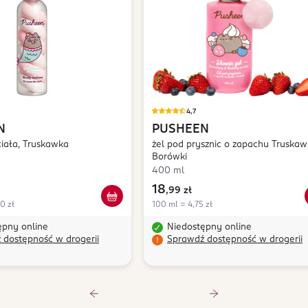
4,7
N
PUSHEEN
iała, Truskawka
żel pod prysznic o zapachu Truskawk
Borówki
400 ml
18
,
99 zł
0 zł
100 ml = 4,75 zł
ępny online
Niedostępny online
 dostępność w drogerii
Sprawdź dostępność w drogerii