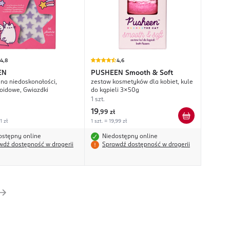
4,8
4,6
EN
PUSHEEN
Smooth & Soft
 na niedoskonałości,
zestaw kosmetyków dla kobiet, kule
oidowe, Gwiazdki
do kąpieli 3x50g
1 szt.
19
,
99 zł
1 zł
1 szt. = 19,99 zł
ostępny online
Niedostępny online
wdź dostępność w drogerii
Sprawdź dostępność w drogerii