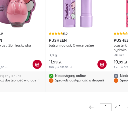
,9
5,0
N
PUSHEEN
PUSHE
 ust, 3D, Truskawka
balsam do ust, Owoce Leśne
plasterki
hydrokol
3,8 g
96 szt.
11
19
,
99 zł
,
99 zł
,50 zł
100 g = 315,53 zł
1 szt. = 0,2
stępny online
Niedostępny online
Nied
dź dostępność w drogerii
Sprawdź dostępność w drogerii
Spra
z
1