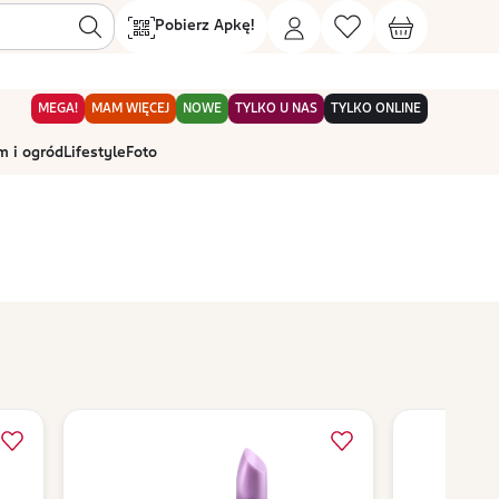
Pobierz Apkę!
MEGA!
MAM WIĘCEJ
NOWE
TYLKO U NAS
TYLKO ONLINE
 i ogród
Lifestyle
Foto