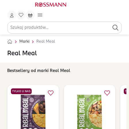
Marki
Real Meal
Real Meal
Bestsellery od marki Real Meal
TYLKO U NAS
TY