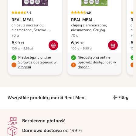
4,9
4,9
REAL MEAL
REAL MEAL
RE
chipsy z soczewicy,
chipsy ziemniaczane,
chi
niesmażone, Serowo-
niesmażone, Grzyby
ni
Truflowe
70 g
70 g
70 
6
6
6
,
99 zł
,
99 zł
,
9
100 g = 9,99 zł
100 g = 9,99 zł
100
Niedostępny online
Niedostępny online
Sprawdź dostępność w
Sprawdź dostępność w
drogerii
drogerii
Wszystkie produkty marki Real Meal
Filtry
stopka
Bezpieczna płatność
Darmowa dostawa
od 199 zł