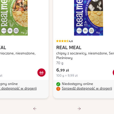
4,6
EAL
REAL MEAL
niaczane, niesmażone,
chipsy z soczewicy, niesmażone, Se
Pleśniowy
70 g
6
,
99 zł
zł
100 g = 9,99 zł
ępny online
Niedostępny online
 dostępność w drogerii
Sprawdź dostępność w drogerii