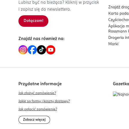
Lubisz być na bieżąco? Kliknij w przycisk
Znajdź drog
i zapisz się do newslettera.
Karta pod
Czyścioch
Dołączam!
Aplikacja 
Rossmann P
Drogeria i
Znajdź nas również na:
Marki
Przydatne informacje
Gazetk
Jak złożyć zamówienie?
Jakie są formy i koszty dostawy?
Jak opłacić zamówienie?
Zobacz więcej