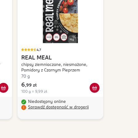
4,7
REAL MEAL
r
chipsy ziemniaczane, niesmażone,
Pomidory z Czarnym Pieprzem
70 g
6
,
99 zł
100 g = 9,99 zł
Niedostępny online
Sprawdź dostępność w drogerii