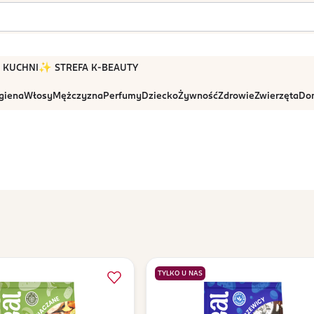
 W KUCHNI
✨ STREFA K-BEAUTY
igiena
Włosy
Mężczyzna
Perfumy
Dziecko
Żywność
Zdrowie
Zwierzęta
Dom
TYLKO U NAS