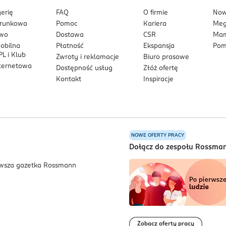
erię
FAQ
O firmie
No
arunkowa
Pomoc
Kariera
Me
owo
Dostawa
CSR
Mam
mobilna
Płatność
Ekspansja
Pom
L i Klub
Zwroty i reklamacje
Biuro prasowe
nternetowa
Dostępność usług
Złóż ofertę
Kontakt
Inspiracje
NOWE OFERTY PRACY
a
Dołącz do zespołu Rossma
Zobacz oferty pracy