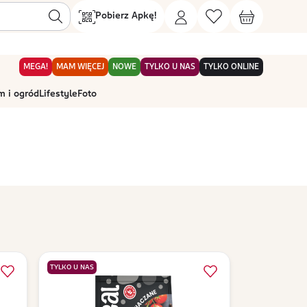
Pobierz Apkę!
MEGA!
MAM WIĘCEJ
NOWE
TYLKO U NAS
TYLKO ONLINE
 i ogród
Lifestyle
Foto
TYLKO U NAS