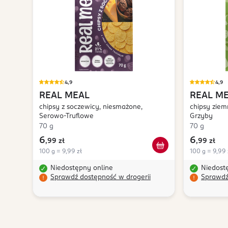
4,9
4,9
REAL MEAL
REAL M
chipsy z soczewicy, niesmażone,
chipsy ziem
Serowo-Truflowe
Grzyby
70 g
70 g
6
6
,
99 zł
,
99 zł
100 g = 9,99 zł
100 g = 9,99 
Niedostępny online
Niedost
Sprawdź dostępność w drogerii
Sprawdź