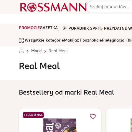
PROMOCJE
GAZETKA
☀️ PORADNIK SPF
🧑🏻‍🍳 PRZYDATNE
Wszystkie kategorie
Makijaż i paznokcie
Pielęgnacja i h
Marki
Real Meal
Real Meal
Bestsellery od marki Real Meal
TYLKO U NAS