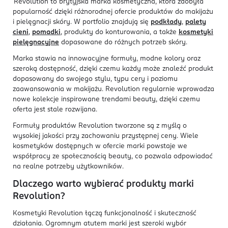
Revolution to brytyjska marka kosmetyczna, która zdobyła
popularność dzięki różnorodnej ofercie produktów do makijażu
i pielęgnacji skóry. W portfolio znajdują się
podkłady
,
palety
cieni
,
pomadki
, produkty do konturowania, a także
kosmetyki
pielęgnacyjne
dopasowane do różnych potrzeb skóry.
Marka stawia na innowacyjne formuły, modne kolory oraz
szeroką dostępność, dzięki czemu każdy może znaleźć produkt
dopasowany do swojego stylu, typu cery i poziomu
zaawansowania w makijażu. Revolution regularnie wprowadza
nowe kolekcje inspirowane trendami beauty, dzięki czemu
oferta jest stale rozwijana.
Formuły produktów Revolution tworzone są z myślą o
wysokiej jakości przy zachowaniu przystępnej ceny. Wiele
kosmetyków dostępnych w ofercie marki powstaje we
współpracy ze społecznością beauty, co pozwala odpowiadać
na realne potrzeby użytkowników.
Dlaczego warto wybierać produkty marki
Revolution?
Kosmetyki Revolution łączą funkcjonalność i skuteczność
działania. Ogromnym atutem marki jest szeroki wybór