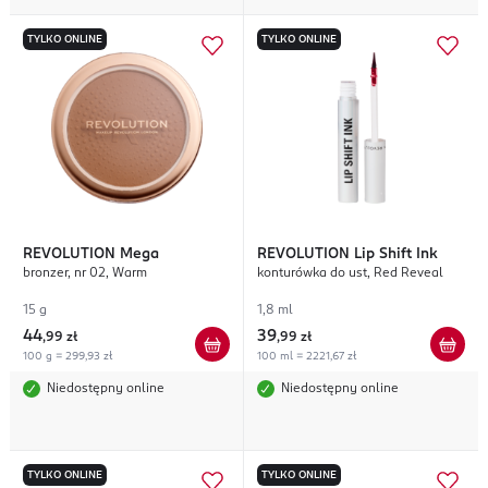
TYLKO ONLINE
TYLKO ONLINE
REVOLUTION
Mega
REVOLUTION
Lip Shift Ink
bronzer, nr 02, Warm
konturówka do ust, Red Reveal
15 g
1,8 ml
44
39
,
99 zł
,
99 zł
100 g = 299,93 zł
100 ml = 2221,67 zł
Niedostępny online
Niedostępny online
TYLKO ONLINE
TYLKO ONLINE