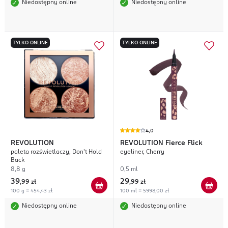
Niedostępny online
Niedostępny online
TYLKO ONLINE
TYLKO ONLINE
4,0
REVOLUTION
REVOLUTION
Fierce Flick
paleta rozświetlaczy, Don't Hold
eyeliner, Cherry
Back
8,8 g
0,5 ml
39
29
,
99 zł
,
99 zł
100 g = 454,43 zł
100 ml = 5998,00 zł
Niedostępny online
Niedostępny online