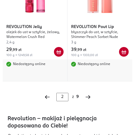
REVOLUTION
Jelly
REVOLUTION
Pout Lip
olejek do ust w sztyfcie, żelowy,
błyszczyk do ust, w sztyfcie,
Watermelon Crush Red
Shimmer Peach Sorbet Nude
2,4 g
3 g
29
39
,
99 zł
,
99 zł
100 g = 1249,58 zł
100 g = 1333,00 zł
Niedostępny online
Niedostępny online
z
9
Revolution – makijaż i pielęgnacja
dopasowana do Ciebie!