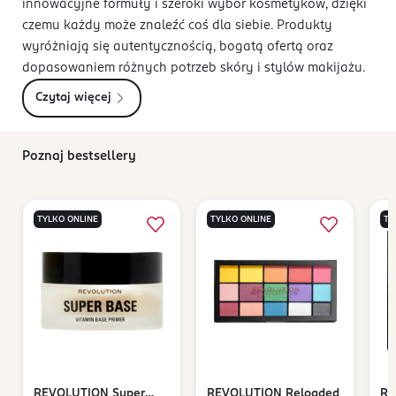
innowacyjne formuły i szeroki wybór kosmetyków, dzięki
czemu każdy może znaleźć coś dla siebie. Produkty
wyróżniają się autentycznością, bogatą ofertą oraz
dopasowaniem różnych potrzeb skóry i stylów makijażu.
Czytaj więcej
Poznaj bestsellery
TYLKO ONLINE
TYLKO ONLINE
TY
REVOLUTION
Super
REVOLUTION
Reloaded
RE