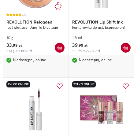
5,0
REVOLUTION
Reloaded
REVOLUTION
Lip Shift Ink
rozświetlacz, Dare To Divulage
konturówka do ust, Espress-oh!
10 g
1,8 ml
33
39
,
99 zł
,
99 zł
100 g = 339,90 zł
100 ml = 2221,67 zł
Niedostępny online
Niedostępny online
TYLKO ONLINE
TYLKO ONLINE