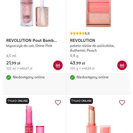
5,0
REVOLUTION
Pout Bomb
REVOLUTION
błyszczyk do ust, Shine Pink
paleta różów do policzków,
Shimmer
Authentic Peach
4,5 ml
9,8 g
21
43
,
99 zł
,
99 zł
100 ml = 488,67 zł
100 g = 448,88 zł
Niedostępny online
Niedostępny online
TYLKO ONLINE
TYLKO ONLINE