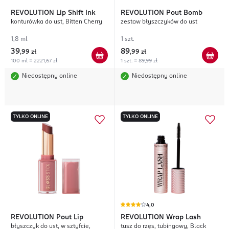
REVOLUTION
Lip Shift Ink
REVOLUTION
Pout Bomb
konturówka do ust, Bitten Cherry
zestaw błyszczyków do ust
1,8 ml
1 szt.
39
89
,
99 zł
,
99 zł
100 ml = 2221,67 zł
1 szt. = 89,99 zł
Niedostępny online
Niedostępny online
TYLKO ONLINE
TYLKO ONLINE
4,0
REVOLUTION
Pout Lip
REVOLUTION
Wrap Lash
błyszczyk do ust, w sztyfcie,
tusz do rzęs, tubingowy, Black