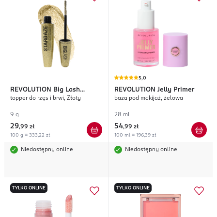
5,0
REVOLUTION
Big Lash
REVOLUTION
Jelly Primer
topper do rzęs i brwi, Złoty
baza pod makijaż, żelowa
Stardaze
9 g
28 ml
29
54
,
99 zł
,
99 zł
100 g = 333,22 zł
100 ml = 196,39 zł
Niedostępny online
Niedostępny online
TYLKO ONLINE
TYLKO ONLINE