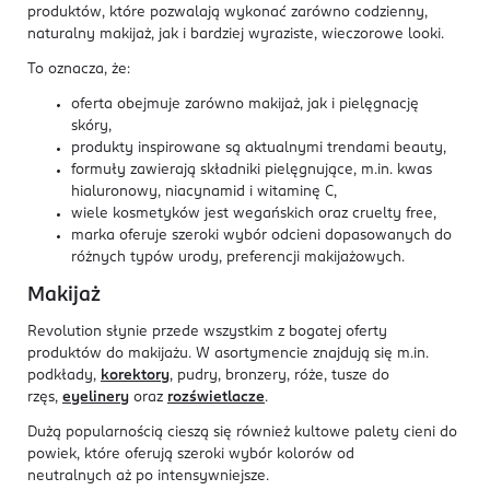
produktów, które pozwalają wykonać zarówno codzienny,
naturalny makijaż, jak i bardziej wyraziste, wieczorowe looki.
To oznacza, że:
oferta obejmuje zarówno makijaż, jak i pielęgnację
skóry,
produkty inspirowane są aktualnymi trendami beauty,
formuły zawierają składniki pielęgnujące, m.in. kwas
hialuronowy, niacynamid i witaminę C,
wiele kosmetyków jest wegańskich oraz cruelty free,
marka oferuje szeroki wybór odcieni dopasowanych do
różnych typów urody, preferencji makijażowych.
Makijaż
Revolution słynie przede wszystkim z bogatej oferty
produktów do makijażu. W asortymencie znajdują się m.in.
podkłady,
korektory
, pudry, bronzery, róże, tusze do
rzęs,
eyelinery
oraz
rozświetlacze
.
Dużą popularnością cieszą się również kultowe palety cieni do
powiek, które oferują szeroki wybór kolorów od
neutralnych aż po intensywniejsze.