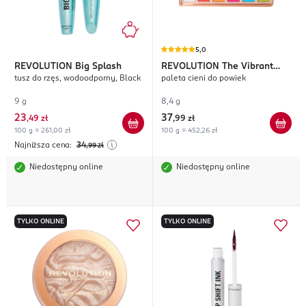
5,0
REVOLUTION
Big Splash
REVOLUTION
The Vibrant
tusz do rzęs, wodoodporny, Black
paleta cieni do powiek
Icon
9 g
8,4 g
23
37
,
49 zł
,
99 zł
100 g = 261,00 zł
100 g = 452,26 zł
Najniższa cena:
34
,99
zł
Niedostępny online
Niedostępny online
TYLKO ONLINE
TYLKO ONLINE