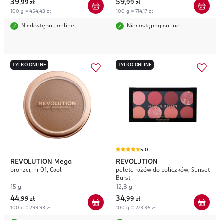
39
59
,
99 zł
,
99 zł
100 g = 454,43 zł
100 g = 714,17 zł
Niedostępny online
Niedostępny online
TYLKO ONLINE
TYLKO ONLINE
5,0
REVOLUTION
Mega
REVOLUTION
bronzer, nr 01, Cool
paleta różów do policzków, Sunset
Burst
15 g
12,8 g
44
34
,
99 zł
,
99 zł
100 g = 299,93 zł
100 g = 273,36 zł