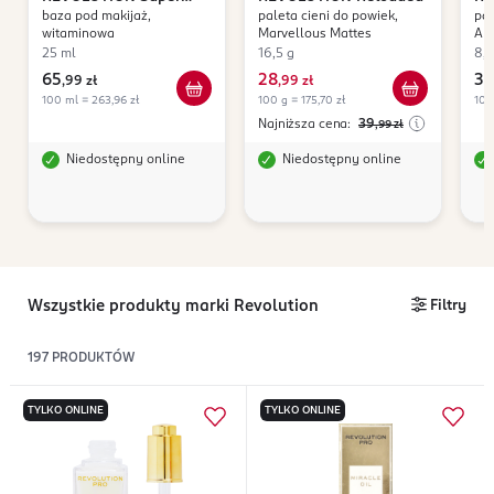
baza pod makijaż,
paleta cieni do powiek,
pal
Base
witaminowa
Marvellous Mattes
A B
25 ml
16,5 g
8,8
65
28
39
,
99 zł
,
99 zł
100 ml = 263,96 zł
100 g = 175,70 zł
100
Najniższa cena:
39
,99
zł
Niedostępny online
Niedostępny online
Wszystkie produkty marki Revolution
Filtry
197
PRODUKTÓW
TYLKO ONLINE
TYLKO ONLINE