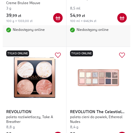
Creme Brulee Mauve
3 g
8,5 ml
39
54
,
99 zł
,
99 zł
100 g = 1333,00 zł
100 ml = 646,94 zł
Niedostępny online
Niedostępny online
TYLKO ONLINE
TYLKO ONLINE
REVOLUTION
REVOLUTION
The Celestial
paleta rozświetlaczy, Take A
paleta cieni do powiek, Ethereal
Icon
Breather
Nudes
8,8 g
8,4 g