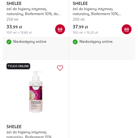
SHELEE
SHELEE
żel do higieny intymnej,
żel do higieny intymnej,
naturalny, Bioferment 10%, do
naturalny, Bioferment 10%,
codziennej pielęgnacji
intensywnie nawilżający
250 ml
250 ml
33
37
,
99 zł
,
99 zł
100 ml = 13,60 zł
100 ml = 15,20 zł
Niedostępny online
Niedostępny online
TYLKO ONLINE
SHELEE
żel do higieny intymnej,
naturalny, Bioferment 15%,