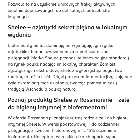
Pozwala to na uzyskanie unikalnych frakcji aktywnych,
idealnie dopasowanych do delikatnych potrzeb stref
intymnych.
Shelee - azjatycki sekret piękna w lokalnym
wydaniu
Biofermenty od lat dominują na wymagającym rynku
azjatyckim, będąc uznawanym za sekret skutecznej
pielęgnacji. Marka Shelee przenosi te innowacyjne standardy
na rynek polski, nadając im lokalny charakter. Zamiast
egzotycznych ekstraktów, Shelee wykorzystuje bogactwo
rodzimych roślin i ziół. Dzięki procesom fermentacji zyskują one
zwielokrotnioną moc działania, tworząc pomost między
tradycją Wschodu a polską naturą.
Poznaj produkty Shelee w Rossmannie - żele
do higieny intymnej z biofermentami
W ofercie Rossmann.pl znajdziesz trzy rodzaje żeli do higieny
intymnej Shelee. W wersji podstawowej - do codziennej
pielęgnacji, z kwasem hialuronowym i z 15% stężeniem
biofermentu. Receptury wszystkich trzech oparte są na