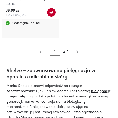
przyspieszający procesy
250 ml
regeneracyjne
39
,
99 zł
100 ml = 16,00 zł
Niedostępny online
z
1
Shelee - zaawansowana pielęgnacja w
oparciu o mikrobiom skóry
Marka Shelee stanowi odpowiedź na rosnące
zapotrzebowanie rynku na świadomą i bezpieczną
pielęgnację
miejsc intymnych
. Jako polski producent kosmetyków nowej
generacji, marka koncentruje się na biologicznym
mechanizmie funkcjonowania skóry, stawiając na
przywrócenie jej naturalnej równowagi i fizjologicznego pH.
Filozofia Shelee opiera się na trzech fundamentach: precyzji