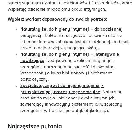
synergistycznym działaniu postbiotyków i fitoskładników, które
wspierają działanie mikrobiomu okolic intymnych.
Wybierz wariant dopasowany do swoich potrzeb:
Naturalny żel do higieny intymnej - do codziennej
pielęgnacji
: Dokładnie oczyszcza i odświeża okolice
intymne, formuła zalecana jest do codziennej dbałości,
nawet o najbardziej wymagającą skórę.
Naturalny żel do higieny intymnej - intensywnie
nawilżający
: Dedykowany okolicom intymnym,
szczególnie narażonym na suchość i dyskomfort.
Wzbogacony o kwas hialuronowy i bioferment
postbiotyczny.
Specjalistyczny żel do higieny intymnej -
przyspieszający procesy regeneracyjne
: Naturalny
produkt do mycia i pielęgnacji okolic intymnych,
zawierający innowacyjny bioferment 15%, zalecany
szczególnie w trakcie i po antybiotykoterapii.
Najczęstsze pytania