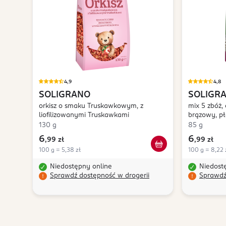
4,9
4,8
SOLIGRANO
SOLIGR
orkisz o smaku Truskawkowym, z
mix 5 zbóż,
liofilizowanymi Truskawkami
brązowy, pła
komosa
130 g
85 g
6
6
,
99 zł
,
99 zł
100 g = 5,38 zł
100 g = 8,22 
Niedostępny online
Niedost
Sprawdź dostępność w drogerii
Sprawdź