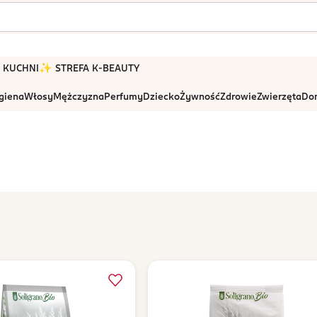
 W KUCHNI
✨ STREFA K-BEAUTY
igiena
Włosy
Mężczyzna
Perfumy
Dziecko
Żywność
Zdrowie
Zwierzęta
Dom