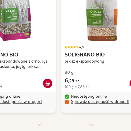
4,9
ANO
BIO
SOLIGRANO
BIO
 ekspandowane ziarno, ryż
orkisz ekspandowany
skurka, jagły, orkisz,
80 g
6
,
29 zł
zł
100 g = 7,86 zł
ępny online
Niedostępny online
 dostępność w drogerii
Sprawdź dostępność w drogerii