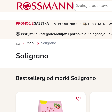
PROMOCJE
GAZETKA
☀️ PORADNIK SPF
🧑🏻‍🍳 PRZYDATNE
Wszystkie kategorie
Makijaż i paznokcie
Pielęgnacja i h
Marki
Soligrano
Soligrano
Bestsellery od marki Soligrano