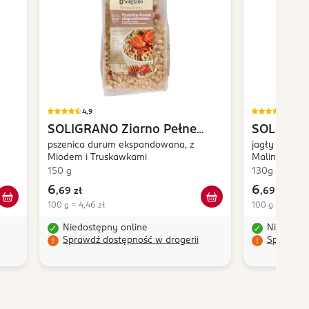
4,9
4,8
SOLIGRANO
Ziarno Pełne
SOLIGRA
Słońca
pszenica durum ekspandowana, z
Słońca
jagły ekspan
Miodem i Truskawkami
Malinami
150 g
130g
6
6
,
69 zł
,
69 zł
100 g = 4,46 zł
100 g = 5,15 zł
Niedostępny online
Niedostę
Sprawdź dostępność w drogerii
Sprawdź 