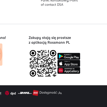
Punkt kontaktowy/
Point
of contact DSA
nna!
Zakupy stają się prostsze
z aplikacją Rossmann PL
Dostępność: