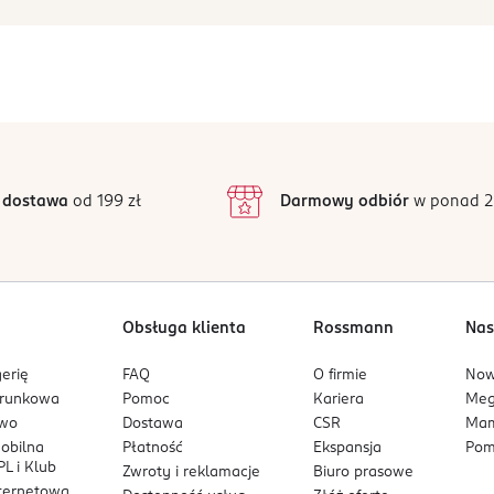
 dostawa
od 199 zł
Darmowy odbiór
w ponad 2
Obsługa klienta
Rossmann
Nas
erię
FAQ
O firmie
No
arunkowa
Pomoc
Kariera
Me
owo
Dostawa
CSR
Mam
mobilna
Płatność
Ekspansja
Pom
L i Klub
Zwroty i reklamacje
Biuro prasowe
nternetowa