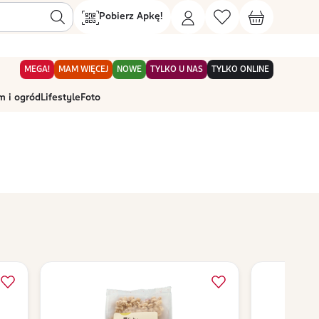
Pobierz Apkę!
MEGA!
MAM WIĘCEJ
NOWE
TYLKO U NAS
TYLKO ONLINE
 i ogród
Lifestyle
Foto