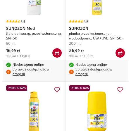
4,5
4,9
SUNOZON
Med
SUNOZON
fluid do twarzy, przeciwsłoneczny,
pianka przeciwsłoneczna,
SPF 50
wodoodporna, UVA+UVB, SPF 50;
50 ml
200 ml
16
26
,
99 zł
,
99 zł
100 ml = 33,98 zł
100 ml = 13,50 zł
Niedostępny online
Niedostępny online
Sprawdź dostępność w
Sprawdź dostępność w
drogerii
drogerii
TYLKO U NAS
TYLKO U NAS