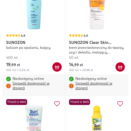
4,8
4,6
SUNOZON
SUNOZON
Clear Skin
balsam po opalaniu, kojący
krem przeciwsłoneczny do twarzy,
Sensitive
szyi i dekoltu, matujący,
wodoodporny, UVA+UVB, SPF 30;
400 ml
50 ml
19
14
,
99 zł
,
99 zł
100 ml = 5,00 zł
100 ml = 29,98 zł
Niedostępny online
Niedostępny online
Sprawdź dostępność w
Sprawdź dostępność w
drogerii
drogerii
TYLKO U NAS
TYLKO U NAS