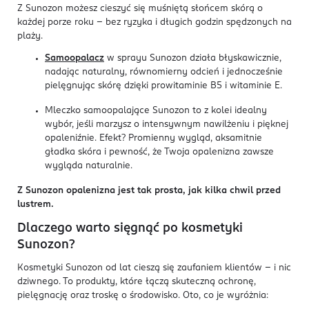
Z Sunozon możesz cieszyć się muśniętą słońcem skórą o
każdej porze roku – bez ryzyka i długich godzin spędzonych na
plaży.
Samoopalacz
w sprayu Sunozon działa błyskawicznie,
nadając naturalny, równomierny odcień i jednocześnie
pielęgnując skórę dzięki prowitaminie B5 i witaminie E.
Mleczko samoopalające Sunozon to z kolei idealny
wybór, jeśli marzysz o intensywnym nawilżeniu i pięknej
opaleniźnie. Efekt? Promienny wygląd, aksamitnie
gładka skóra i pewność, że Twoja opalenizna zawsze
wygląda naturalnie.
Z Sunozon opalenizna jest tak prosta, jak kilka chwil przed
lustrem.
Dlaczego warto sięgnąć po kosmetyki
Sunozon?
Kosmetyki Sunozon od lat cieszą się zaufaniem klientów – i nic
dziwnego. To produkty, które łączą skuteczną ochronę,
pielęgnację oraz troskę o środowisko. Oto, co je wyróżnia: