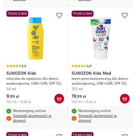
TYLKO U NAS
TYLKO U NAS
5,0
4,9
SUNOZON
Kids
SUNOZON
Kids Med
mleczko do opalania dla dzieci,
krem przeciwsłoneczny dla dzieci,
wodoodporne, UVA+UVB, SPF 50;
wodoodporny, UVA+UVB, SPF 50;
50 ml
150 ml
9
19
,
99 zł
,
99 zł
100 ml = 19,98 zł
100 ml = 13,33 zł
Niedostępny online
Niedostępny online
Sprawdź dostępność w
Sprawdź dostępność w
drogerii
drogerii
TYLKO U NAS
TYLKO U NAS