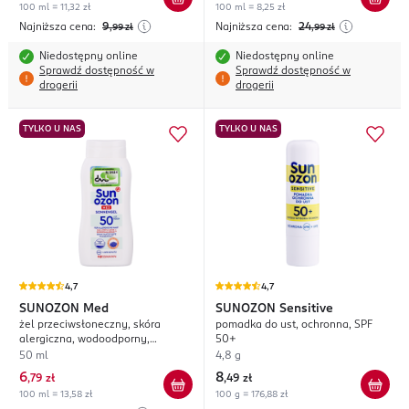
100 ml = 11,32 zł
100 ml = 8,25 zł
Najniższa cena:
9
Najniższa cena:
24
,99
zł
,99
zł
Niedostępny online
Niedostępny online
Sprawdź dostępność w
Sprawdź dostępność w
drogerii
drogerii
TYLKO U NAS
TYLKO U NAS
4,7
4,7
SUNOZON
Med
SUNOZON
Sensitive
żel przeciwsłoneczny, skóra
pomadka do ust, ochronna, SPF
alergiczna, wodoodporny,
50+
UVA+UVB, SPF 50
50 ml
4,8 g
6
8
,
79 zł
,
49 zł
100 ml = 13,58 zł
100 g = 176,88 zł