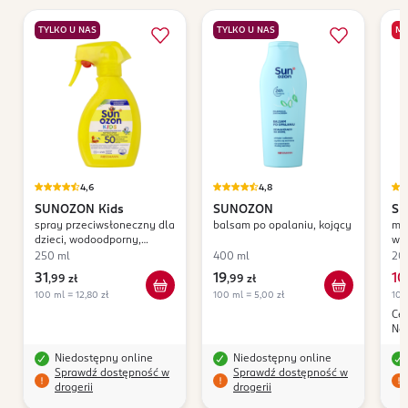
TYLKO U NAS
TYLKO U NAS
ME
4,6
4,8
SUNOZON
Kids
SUNOZON
S
spray przeciwsłoneczny dla
balsam po opalaniu, kojący
ml
dzieci, wodoodporny,
wo
UVA+UVB, SPF 50;
SP
250 ml
400 ml
20
31
19
10
,
99 zł
,
99 zł
100 ml = 12,80 zł
100 ml = 5,00 zł
100
Cen
Naj
Niedostępny online
Niedostępny online
Sprawdź dostępność w
Sprawdź dostępność w
drogerii
drogerii