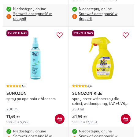
Niedostępny online
Niedostępny online
Sprawdź dostępność w
Sprawdź dostępność w
drogerii
drogerii
TYLKO U NAS
TYLKO U NAS
4,8
4,6
SUNOZON
SUNOZON
Kids
spray po opalaniu z Aloesem
spray przeciwsłoneczny dla
dzieci, wodoodporny, UVA+UVB,
SPF 50;
200 ml
250 ml
11
31
,
49 zł
,
99 zł
100 ml = 5,75 zł
100 ml = 12,80 zł
Niedostępny online
Niedostępny online
Sprawdź dostępność w
Sprawdź dostępność w