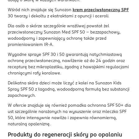
dbają o skórę w każdych warunkach.
Wśród nich znajduje się Sunozon
krem przeciwsłoneczny SPF
30 twarzy i dekoltu z ekstraktami z opuncji i aceroli.
Dla osób o skórze szczególnie wrażliwej powstał żel
przeciwsłoneczny Sunozon Med SPF 50 – bezzapachowy,
wodoodporny i zapewniający ochronę także przed
promieniowaniem IR-A.
Wygodne spraye SPF 30 i 50 gwarantują natychmiastową
ochronę przeciwsłoneczną, nawilżenie aż do 24 godzin oraz
recepturę bez mikroplastiku, zgodną z hawajskimi regulacjami
chroniącymi rafy koralowe.
Delikatna skóra dzieci może liczyć z kolei na Sunozon Kids
Spray SPF 50 z łagodną, wodoodporną formułą bez substancji
zapachowych.
W ofercie znajduje się również pomadka ochronna SPF 50+ dla
ust szczególnie narażonych na wysuszenie oraz mleczko SPF
50, które intensywnie nawilża i zapewnia równomierną,
naturalną opaleniznę.
Produkty do regeneracji skóry po opalaniu