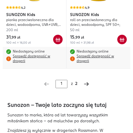
4,2
4,9
SUNOZON
Kids
SUNOZON
Kids
pianka przeciwsłoneczna dla
roll on przeciwsłoneczny dla
dzieci, wodoodporna, UVA+UVB,
dzieci, wodoodporny, SPF 50+;
SPF 50+;
200 ml
50 ml
31
15
,
99 zł
,
99 zł
100 ml = 16,00 zł
100 ml = 31,98 zł
Niedostępny online
Niedostępny online
Sprawdź dostępność w
Sprawdź dostępność w
drogerii
drogerii
z
2
Sunozon – Twoje lato zaczyna się tutaj
Sunozon to marka, która od lat towarzyszy wszystkim
miłośnikom słońca – od maluchów po dorosłych.
Znajdziesz ją wyłącznie w drogeriach Rossmann. W