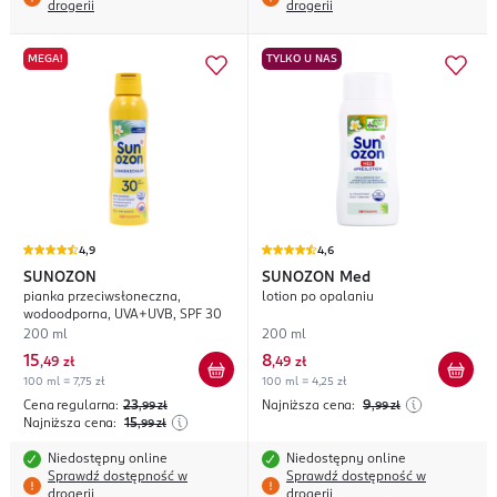
drogerii
drogerii
MEGA!
TYLKO U NAS
4,9
4,6
SUNOZON
SUNOZON
Med
pianka przeciwsłoneczna,
lotion po opalaniu
wodoodporna, UVA+UVB, SPF 30
200 ml
200 ml
15
8
,
49 zł
,
49 zł
100 ml = 7,75 zł
100 ml = 4,25 zł
Cena regularna:
23
Najniższa cena:
9
,99
zł
,99
zł
Najniższa cena:
15
,99
zł
Niedostępny online
Niedostępny online
Sprawdź dostępność w
Sprawdź dostępność w
drogerii
drogerii