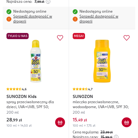
Najniższa cena:
7
,99
zł
Niedostępny online
Niedostępny online
Sprawdź dostępność w
Sprawdź dostępność w
drogerii
drogerii
TYLKO U NAS
MEGA!
4,6
4,7
SUNOZON
Kids
SUNOZON
spray przeciwsłoneczny dla
mleczko przeciwsłoneczne,
dzieci, UVA+UVB, SPF 50;
wodoodporne, UVA+UVB, SPF 30;
200 ml
200 ml
28
15
,
99 zł
,
49 zł
100 ml = 14,50 zł
100 ml = 7,75 zł
Cena regularna:
23
,99
zł
Najniższa cena:
15
,99
zł