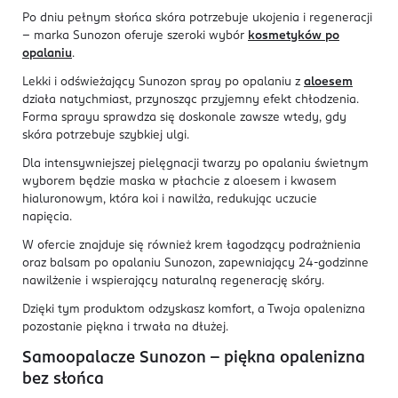
Po dniu pełnym słońca skóra potrzebuje ukojenia i regeneracji
– marka Sunozon oferuje szeroki wybór
kosmetyków po
opalaniu
.
Lekki i odświeżający Sunozon spray po opalaniu z
aloesem
działa natychmiast, przynosząc przyjemny efekt chłodzenia.
Forma sprayu sprawdza się doskonale zawsze wtedy, gdy
skóra potrzebuje szybkiej ulgi.
Dla intensywniejszej pielęgnacji twarzy po opalaniu świetnym
wyborem będzie maska w płachcie z aloesem i kwasem
hialuronowym, która koi i nawilża, redukując uczucie
napięcia.
W ofercie znajduje się również krem łagodzący podrażnienia
oraz balsam po opalaniu Sunozon, zapewniający 24-godzinne
nawilżenie i wspierający naturalną regenerację skóry.
Dzięki tym produktom odzyskasz komfort, a Twoja opalenizna
pozostanie piękna i trwała na dłużej.
Samoopalacze Sunozon – piękna opalenizna
bez słońca