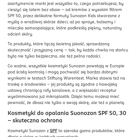
asortymencie marki jest wszystko to, czego potrzebujesz, by
cieszyć się latem bez obaw – od kremów z wysokim filtrem
SPF 50, przez delikatne formuły Sunozon Kids stworzone z
myślą o wrażliwej skórze dzieci, aż po spraye, balsamy i
mleczka samoopalające, które podkreślą piękny, naturalny
odcień skóry.
To produkty, które łączą świetną jakość, sprawdzoną
skuteczność i przyjazną cenę – tak, by każda chwila na słońcu
była nie tylko bezpieczna, ale też pełna radości.
Co ważne, wszystkie kosmetyki Sunozon powstają w Europie
pod ścisłą kontrolą i mogą pochwalić się bardzo dobrymi
wynikami w testach Stiftung Warentest. Marka stawia też na
troskę o środowisko – jej produkty są zgodne z hawajską
ustawą chroniącą rafy koralowe, a z większości receptur
wyeliminowano już mikroplastik. Dzięki temu możesz mieć
pewność, że dbasz nie tylko o swoją skórę, ale też o planetę.
Kosmetyki do opalania Suonozon SPF 50, 30
– skuteczna ochrona
Kosmetyki Sunozon z
SPF
to szeroka gama produktów, które