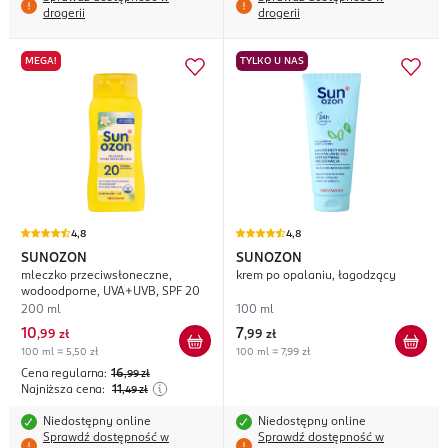
drogerii
drogerii
MEGA!
TYLKO U NAS
4,8
4,8
SUNOZON
SUNOZON
mleczko przeciwsłoneczne,
krem po opalaniu, łagodzący
wodoodporne, UVA+UVB, SPF 20
200 ml
100 ml
10
7
,
99 zł
,
99 zł
100 ml = 5,50 zł
100 ml = 7,99 zł
Cena regularna:
16
,99
zł
Najniższa cena:
11
,49
zł
Niedostępny online
Niedostępny online
Sprawdź dostępność w
Sprawdź dostępność w