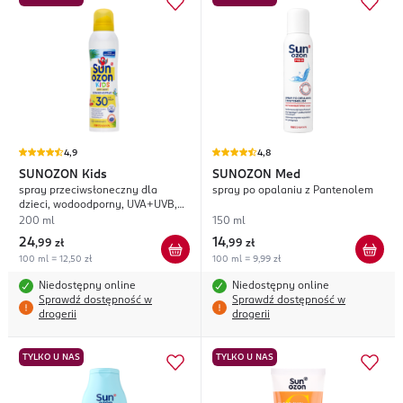
4,9
4,8
SUNOZON
Kids
SUNOZON
Med
spray przeciwsłoneczny dla
spray po opalaniu z Pantenolem
dzieci, wodoodporny, UVA+UVB,
SPF 30;
200 ml
150 ml
24
14
,
99 zł
,
99 zł
100 ml = 12,50 zł
100 ml = 9,99 zł
Niedostępny online
Niedostępny online
Sprawdź dostępność w
Sprawdź dostępność w
drogerii
drogerii
TYLKO U NAS
TYLKO U NAS