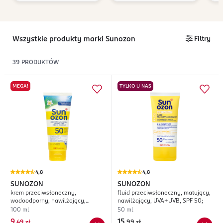
Wszystkie produkty marki Sunozon
Filtry
39
PRODUKTÓW
MEGA!
TYLKO U NAS
4,8
4,8
SUNOZON
SUNOZON
krem przeciwsłoneczny,
fluid przeciwsłoneczny, matujący,
wodoodporny, nawilżający,
nawilżający, UVA+UVB, SPF 50;
UVA+UVB, SPF 50;
100 ml
50 ml
9
15
,
49 zł
,
99 zł