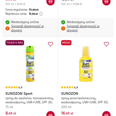
100 ml = 9,49 zł
100 ml = 31,98 zł
Cena regularna:
14
,99
zł
Najniższa cena:
9
,99
zł
Niedostępny online
Niedostępny online
Sprawdź dostępność w
Sprawdź dostępność w
drogerii
drogerii
TYLKO U NAS
MEGA!
4,9
4,9
SUNOZON
Sport
SUNOZON
spray do opalania, transparentny,
spray przeciwsłoneczny,
wodoodporny, UVA+UVB, SPF 30;
wodoodporny, UVA+UVB, SPF 30;
75 ml
200 ml
8
16
,
49 zł
,
49 zł