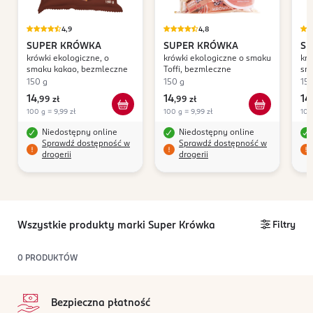
4,9
4,8
SUPER KRÓWKA
SUPER KRÓWKA
SU
krówki ekologiczne, o
krówki ekologiczne o smaku
kró
smaku kakao, bezmleczne
Toffi, bezmleczne
sm
be
150 g
150 g
150
14
14
14
,
99 zł
,
99 zł
,
100 g = 9,99 zł
100 g = 9,99 zł
100
Niedostępny online
Niedostępny online
Sprawdź dostępność w
Sprawdź dostępność w
drogerii
drogerii
Wszystkie produkty marki Super Krówka
Filtry
0
PRODUKTÓW
stopka
Bezpieczna płatność