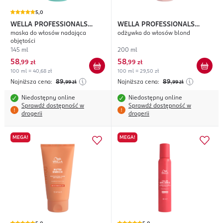
5,0
WELLA PROFESSIONALS
WELLA PROFESSIONALS
maska do włosów nadająca
odżywka do włosów blond
Invigo Volume Boost
Invigo Blonde Recharge
objętości
145 ml
200 ml
58
58
,
99 zł
,
99 zł
100 ml = 40,68 zł
100 ml = 29,50 zł
Najniższa cena:
89
Najniższa cena:
89
,99
zł
,99
zł
Niedostępny online
Niedostępny online
Sprawdź dostępność w
Sprawdź dostępność w
drogerii
drogerii
MEGA!
MEGA!