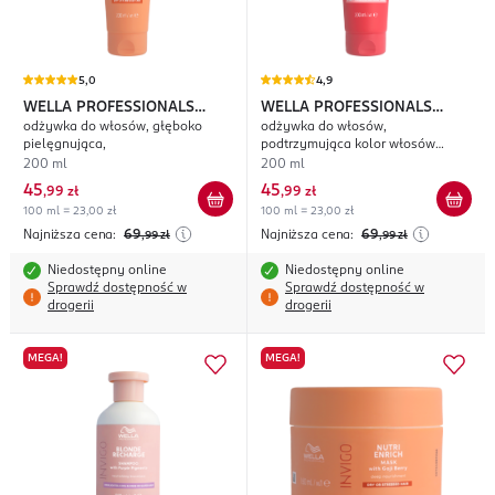
5,0
4,9
WELLA PROFESSIONALS
WELLA PROFESSIONALS
odżywka do włosów, głęboko
odżywka do włosów,
Invigo Nutri Enrich
Invigo Color Brilliance
pielęgnująca,
podtrzymująca kolor włosów
farbowanych
200 ml
200 ml
45
45
,
99 zł
,
99 zł
100 ml = 23,00 zł
100 ml = 23,00 zł
Najniższa cena:
69
Najniższa cena:
69
,99
zł
,99
zł
Niedostępny online
Niedostępny online
Sprawdź dostępność w
Sprawdź dostępność w
drogerii
drogerii
MEGA!
MEGA!