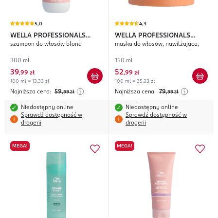
5,0
4,3
WELLA PROFESSIONALS
WELLA PROFESSIONALS
szampon do włosów blond
maska do włosów, nawilżająca,
Invigo Blonde Recharge
Invigo Nutri Enrich
300 ml
150 ml
39
52
,
99 zł
,
99 zł
100 ml = 13,33 zł
100 ml = 35,33 zł
Najniższa cena:
59
Najniższa cena:
79
,99
zł
,99
zł
Niedostępny online
Niedostępny online
Sprawdź dostępność w
Sprawdź dostępność w
drogerii
drogerii
MEGA!
MEGA!