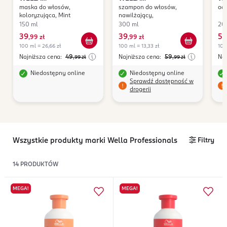
maska do włosów,
szampon do włosów,
od
PROFESSIONALS
Color
PROFESSIONALS
Invigo
PR
koloryzująca, Mint
nawilżający,
Fresh
Nutri Enrich
Bl
150 ml
300 ml
20
39
39
58
,
99 zł
,
99 zł
100 ml = 26,66 zł
100 ml = 13,33 zł
100
Najniższa cena:
49
Najniższa cena:
59
Naj
,99
zł
,99
zł
Niedostępny online
Niedostępny online
Sprawdź dostępność w
drogerii
Wszystkie produkty marki Wella Professionals
Filtry
14
PRODUKTÓW
MEGA!
MEGA!