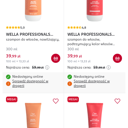
5,0
4,8
WELLA PROFESSIONALS
WELLA PROFESSIONALS
szampon do włosów, nawilżający,
szampon do włosów,
Invigo Nutri Enrich
Invigo Color Brilliance
podtrzymujący kolor włosów
farbowanych
300 ml
300 ml
39
39
,
99 zł
,
99 zł
100 ml = 13,33 zł
100 ml = 13,33 zł
Najniższa cena:
59
Najniższa cena:
59
,99
zł
,99
zł
Niedostępny online
Niedostępny online
Sprawdź dostępność w
Sprawdź dostępność w
drogerii
drogerii
MEGA!
MEGA!