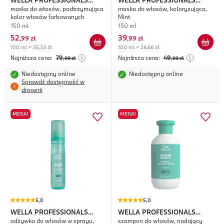
WELLA PROFESSIONALS
WELLA PROFESSIONALS
maska do włosów, podtrzymująca
maska do włosów, koloryzująca,
Invigo Color Brilliance
Color Fresh
kolor włosów farbowanych
Mint
150 ml
150 ml
52
39
,
99 zł
,
99 zł
100 ml = 35,33 zł
100 ml = 26,66 zł
Najniższa cena:
79
Najniższa cena:
49
,99
zł
,99
zł
Niedostępny online
Niedostępny online
Sprawdź dostępność w
drogerii
MEGA!
MEGA!
5,0
5,0
WELLA PROFESSIONALS
WELLA PROFESSIONALS
odżywka do włosów w sprayu,
szampon do włosów, nadający
Invigo Volume Boost
Invigo Volume Boost