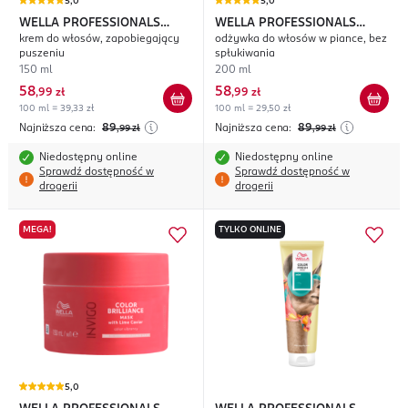
5,0
5,0
WELLA PROFESSIONALS
WELLA PROFESSIONALS
krem do włosów, zapobiegający
odżywka do włosów w piance, bez
Invigo Nutri Enrich
Invigo Color Brilliance
puszeniu
spłukiwania
150 ml
200 ml
58
58
,
99 zł
,
99 zł
100 ml = 39,33 zł
100 ml = 29,50 zł
Najniższa cena:
89
Najniższa cena:
89
,99
zł
,99
zł
Niedostępny online
Niedostępny online
Sprawdź dostępność w
Sprawdź dostępność w
drogerii
drogerii
MEGA!
TYLKO ONLINE
5,0