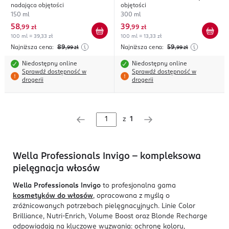
nadająca objętości
objętości
150 ml
300 ml
58
39
,
99 zł
,
99 zł
100 ml = 39,33 zł
100 ml = 13,33 zł
Najniższa cena:
89
Najniższa cena:
59
,99
zł
,99
zł
Niedostępny online
Niedostępny online
Sprawdź dostępność w
Sprawdź dostępność w
drogerii
drogerii
z
1
Wella Professionals Invigo – kompleksowa
pielęgnacja włosów
Wella Professionals Invigo
to profesjonalna gama
kosmetyków do włosów
, opracowana z myślą o
zróżnicowanych potrzebach pielęgnacyjnych. Linie Color
Brilliance, Nutri-Enrich, Volume Boost oraz Blonde Recharge
odpowiadają na kluczowe wyzwania: ochronę koloru,