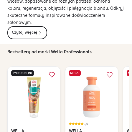
włosów, dopasowane do różnych potrzeb: ochrona
koloru, regeneracja, objętość i pielęgnacja blondu. Odkryj
skuteczne formuły inspirowane doświadczeniem
salonowym.
Czytaj więcej
Bestsellery od marki Wella Professionals
TYLKO ONLINE
MEGA!
ME
5,0
WELLA
WELLA
WE