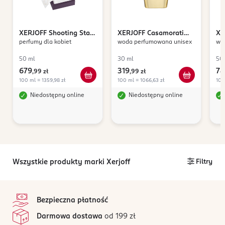
XERJOFF
Shooting Stars
XERJOFF
Casamorati
XE
perfumy dla kobiet
woda perfumowana unisex
wo
Lua
1888 Casa Futura
Go
50 ml
30 ml
50
679
319
74
,
99 zł
,
99 zł
100 ml = 1359,98 zł
100 ml = 1066,63 zł
100
Niedostępny online
Niedostępny online
Wszystkie produkty marki Xerjoff
Filtry
stopka
Bezpieczna płatność
Darmowa dostawa
od 199 zł