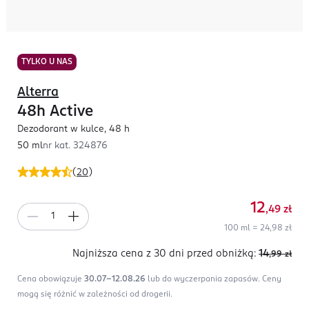
TYLKO U NAS
Alterra
48h Active
Dezodorant w kulce, 48 h
50 ml
nr kat.
324876
(
20
)
12
,49
zł
100 ml = 24,98 zł
Najniższa cena z 30 dni
przed obniżką:
14
,99
zł
Cena obowiązuje
30.07-12.08.26
lub do wyczerpania zapasów.
Ceny
mogą się różnić w zależności od drogerii.