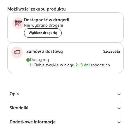
Możliwości zakupu produktu
Dostępność w drogerii
Nie wybrano drogerii
Wybierz drogerię
Zamów z dostawą
Szczegóły
Dostępny
U Ciebie zwykle w ciągu
2-3 dni
roboczych
Opis
Składniki
Ekstradługotrwała ochrona przed nieprzyjemnym
®
zapachem potu dzięki Actiscent
Dodatkowe informacje
Ingredients:
Aqua, Alcohol* Denat., Triethyl Citrate,
Certyfikowany kosmetyk naturalny
Glycerin, Glyceryl Caprylate, Paullinia Cupana Seed