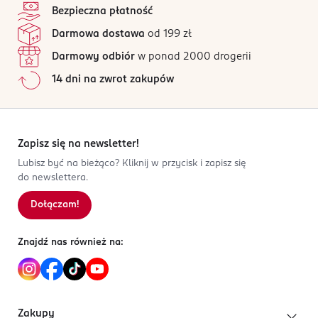
Wydajna żelowa formuła.
Bezpieczna płatność
OSTRZEŻENIA DOTYCZĄCE BEZPIECZEŃSTWA
119 opinii
na podstawie
Delikatny dla skóry pod pachami i biustem.
Darmowa dostawa
od 199 zł
Nie stosuj w przypadku podrażnień i/lub
Wszystkie opinie są zweryfikowane zakupem.
nadwrażliwości na którykolwiek ze składników.
Darmowy odbiór
w ponad 2000 drogerii
Przetestowany dermatologicznie.
Jak działają opinie?
14 dni na zwrot zakupów
OSOBA/PODMIOT ODPOWIEDZIALNY
5
0
%
Bright Future sp. z o.o.
4
0
%
ul. Duńska 7
3
0
%
54-427 Wrocław
2
0
%
Zapisz się na newsletter!
1
0
%
Kod EAN
Lubisz być na bieżąco? Kliknij w przycisk i zapisz się
do newslettera.
5 905523 038187
Dołączam!
Sortowanie wg
data: od najnowszej
Znajdź nas również na:
Zakupy