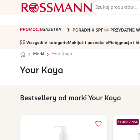
PROMOCJE
GAZETKA
☀️ PORADNIK SPF
🧑🏻‍🍳 PRZYDATNE
Wszystkie kategorie
Makijaż i paznokcie
Pielęgnacja i h
Marki
Your Kaya
Your Kaya
Bestsellery od marki Your Kaya
TYLKO U NAS