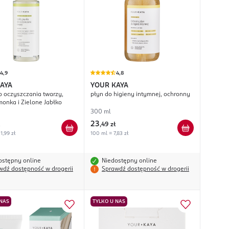
4,9
4,8
AYA
YOUR KAYA
o oczyszczania twarzy,
płyn do higieny intymnej, ochronny
monka i Zielone Jabłko
300 ml
23
,
49 zł
1,99 zł
100 ml = 7,83 zł
ostępny online
Niedostępny online
wdź dostępność w drogerii
Sprawdź dostępność w drogerii
 NAS
TYLKO U NAS