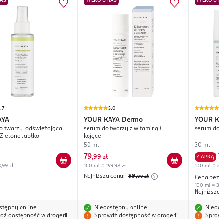
NAS
TYLKO U NAS
TYLKO U
,7
5,0
AYA
YOUR KAYA
Dermo
YOUR K
o twarzy, odświeżająca,
serum do twarzy z witaminą C,
serum do
 Zielone Jabłko
kojące
50 ml
30 ml
79
,
99 zł
Z APKĄ
,99 zł
100 ml = 159,98 zł
100 ml = 2
Najniższa cena:
99
,99
zł
Cena bez
100 ml = 3
Najniższ
stępny online
Niedostępny online
Nied
dź dostępność w drogerii
Sprawdź dostępność w drogerii
Spra