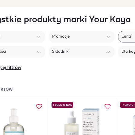
stkie produkty marki Your Kaya
e
Promocje
Cena
ści
Składniki
Dla ko
cej filtrów
UKTÓW
TYLKO U NAS
TYLKO U