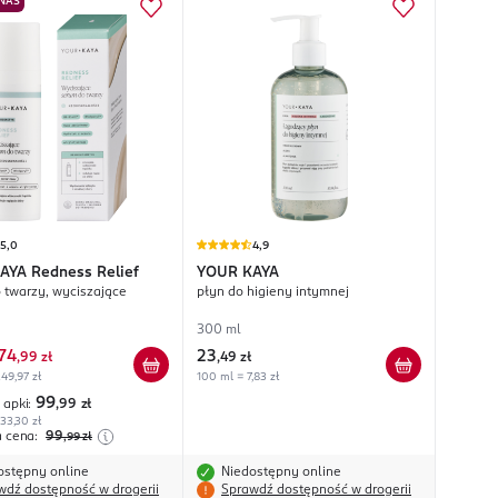
 NAS
5,0
4,9
AYA
Redness Relief
YOUR KAYA
 twarzy, wyciszające
płyn do higieny intymnej
300 ml
74
23
,
99 zł
,
49 zł
49,97 zł
100 ml = 7,83 zł
99
 apki:
,99
zł
33,30 zł
a cena:
99
,99
zł
ostępny online
Niedostępny online
wdź dostępność w drogerii
Sprawdź dostępność w drogerii