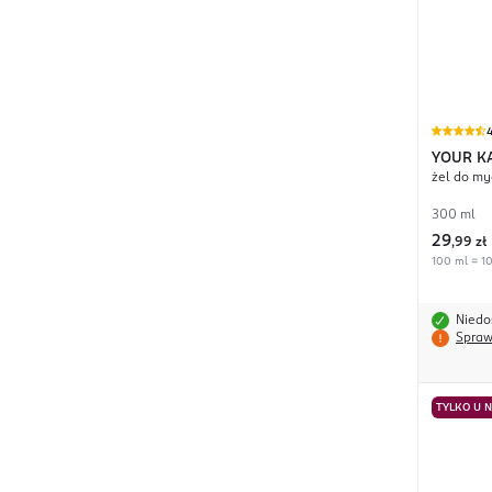
4
YOUR K
żel do my
300 ml
29
,
99 zł
100 ml = 10
Niedo
Spraw
TYLKO U 