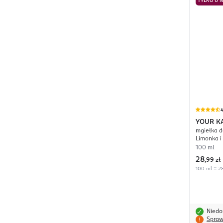
TYLKO U 
4
YOUR K
mgiełka d
Limonka i
100 ml
28
,
99 zł
100 ml = 28
Niedo
Spraw