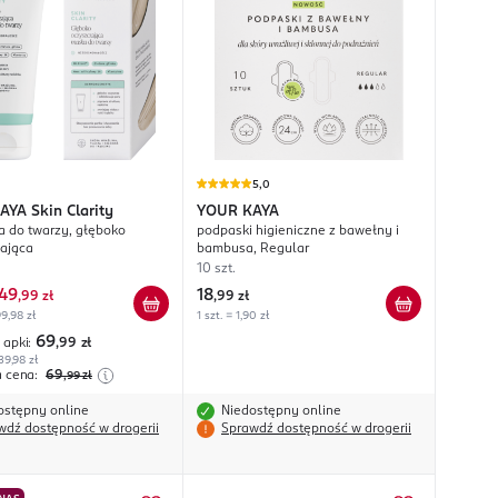
5,0
AYA
Skin Clarity
YOUR KAYA
 do twarzy, głęboko
podpaski higieniczne z bawełny i
ająca
bambusa, Regular
10 szt.
49
18
,
99 zł
,
99 zł
9,98 zł
1 szt. = 1,90 zł
69
 apki:
,99
zł
39,98 zł
a cena:
69
,99
zł
ostępny online
Niedostępny online
wdź dostępność w drogerii
Sprawdź dostępność w drogerii