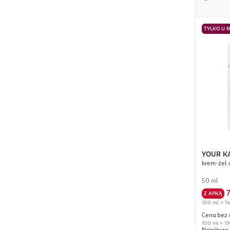
TYLKO U 
YOUR K
krem-żel 
50 ml
Z APKĄ
100 ml = 14
Cena bez 
100 ml = 19