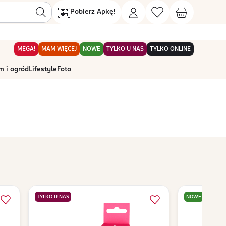
Pobierz Apkę!
MEGA!
MAM WIĘCEJ
NOWE
TYLKO U NAS
TYLKO ONLINE
 i ogród
Lifestyle
Foto
TYLKO U NAS
NOWE