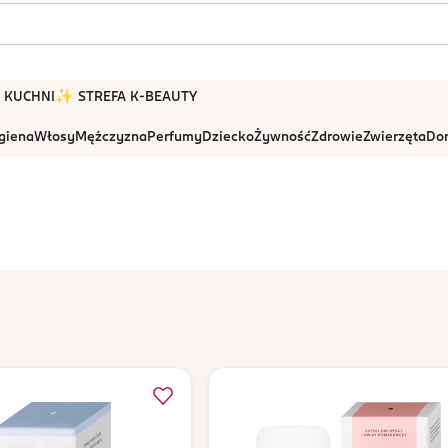
 W KUCHNI
✨ STREFA K-BEAUTY
igiena
Włosy
Mężczyzna
Perfumy
Dziecko
Żywność
Zdrowie
Zwierzęta
Dom