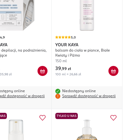
4,9
5,0
AYA
YOUR KAYA
depilacji, na podrażnienia,
balsam do ciała w piance, Białe
jące
Kwiaty i Piżmo
150 ml
39
,
99 zł
05,98 zł
100 ml = 26,66 zł
ostępny online
Niedostępny online
wdź dostępność w drogerii
Sprawdź dostępność w drogerii
 NAS
TYLKO U NAS