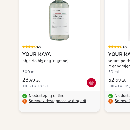
4,9
4,9
YOUR KAYA
YOUR K
płyn do higieny intymnej
serum po de
regenerują
300 ml
50 ml
23
52
,
49 zł
,
99 zł
100 ml = 7,83 zł
100 ml = 105
Niedostępny online
Niedost
Sprawdź dostępność w drogerii
Sprawdź