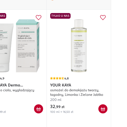
 NAS
TYLKO U NAS
4,9
4,8
AYA
Dermo
YOUR KAYA
o ciała, wygładzający
osmożel do demakijażu twarzy,
konałości
łagodny, Limonka i Zielone Jabłko
200 ml
32
,
99 zł
99 zł
100 ml = 16,50 zł