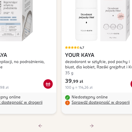
4,7
AYA
YOUR KAYA
pilacji, na podrażnienia,
dezodorant w sztyfcie, pod pachy i
ce
biust, dla kobiet, Rześki grejpfrut i 
pomarańczy
35 g
39
,
99 zł
,98 zł
100 g = 114,26 zł
ępny online
Niedostępny online
 dostępność w drogerii
Sprawdź dostępność w drogerii