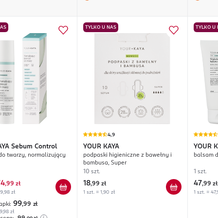
NAS
TYLKO U NAS
TYLKO U
4,9
AYA
Sebum Control
YOUR KAYA
YOUR K
do twarzy, normalizujący
podpaski higieniczne z bawełny i
balsam d
Niedos
bambusa, Super
10 szt.
1 szt.
74
18
47
,
99 zł
,
99 zł
,
99 zł
9,98 zł
1 szt. = 1,90 zł
1 szt. = 47,
99
apki:
,99
zł
9,98 zł