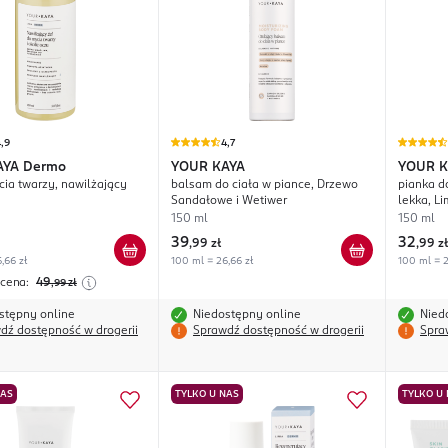
,9
4,7
AYA
Dermo
YOUR KAYA
YOUR K
cia twarzy, nawilżający
balsam do ciała w piance, Drzewo
pianka d
Sandałowe i Wetiwer
lekka, Li
150 ml
150 ml
39
32
,
99 zł
,
99 zł
,66 zł
100 ml = 26,66 zł
100 ml = 2
 cena:
49
,99
zł
stępny online
Niedostępny online
Nied
dź dostępność w drogerii
Sprawdź dostępność w drogerii
Spra
NAS
TYLKO U NAS
TYLKO U