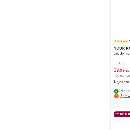
4
YOUR K
żel do my
150 ml
39
,
99 zł
100 ml = 26
Najniższa
Niedo
Spraw
TYLKO U 