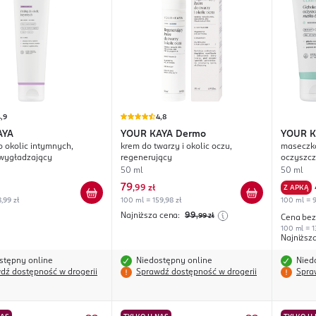
,9
4,8
AYA
YOUR KAYA
Dermo
YOUR K
o okolic intymnych,
krem do twarzy i okolic oczu,
maseczka
 wygładzający
regenerujący
oczyszcz
50 ml
50 ml
79
,
99 zł
Z APKĄ
,99 zł
100 ml = 159,98 zł
100 ml = 9
Najniższa cena:
99
,99
zł
Cena bez
100 ml = 1
Najniższ
stępny online
Niedostępny online
Nied
dź dostępność w drogerii
Sprawdź dostępność w drogerii
Spra