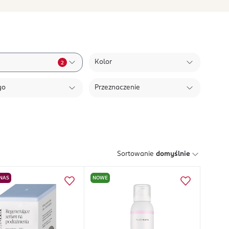
Kolor
2
go
Przeznaczenie
Sortowanie
domyślnie
 NAS
NOWE