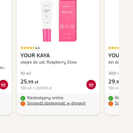
4,5
4,9
YOUR KAYA
YOUR KA
olejek do ust, Raspberry Glow
żel do mycia
Kwiat
10 ml
300 ml
25
29
,
99 zł
,
99 zł
100 ml = 259,90 zł
100 ml = 10,00
Niedostępny online
Niedostę
Sprawdź dostępność w drogerii
Sprawdź 