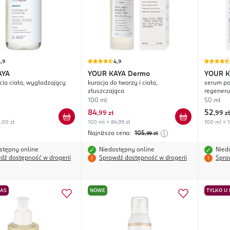
,9
4,9
AYA
YOUR KAYA
Dermo
YOUR K
cia ciała, wygładzający
kuracja do twarzy i ciała,
serum po 
złuszczająca
regeneru
100 ml
50 ml
84
52
,
99 zł
,
99 zł
,00 zł
100 ml = 84,99 zł
100 ml = 1
Najniższa cena:
105
,99
zł
stępny online
Niedostępny online
Nied
dź dostępność w drogerii
Sprawdź dostępność w drogerii
Spra
NAS
NOWE
TYLKO U