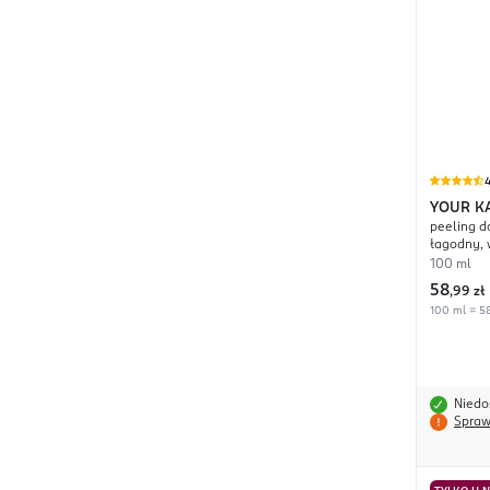
4
YOUR K
peeling d
łagodny,
100 ml
58
,
99 zł
100 ml = 58
Niedo
Spraw