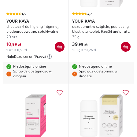
4,9
4,7
YOUR KAYA
YOUR KAYA
chusteczki do higieny intymnej,
dezodorant w sztyfcie, pod pachy i
biodegradowalne, spłukiwalne
biust, dla kobiet, Rześki grejpfrut i
Kwiat pomarańczy
20 szt.
35 g
10
39
,
99 zł
,
99 zł
1 szt. = 0,55 zł
100 g = 114,26 zł
Najniższa cena:
14
,99
zł
Niedostępny online
Niedostępny online
Sprawdź dostępność w
Sprawdź dostępność w
drogerii
drogerii