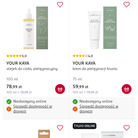
5,0
4,0
YOUR KAYA
YOUR KAYA
olejek do ciała, pielęgnacyjny
krem do pielęgnacji biustu
100 ml
75 ml
78
59
,
99 zł
,
99 zł
100 ml = 78,99 zł
100 ml = 79,99 zł
Niedostępny online
Niedostępny online
Sprawdź dostępność w
Sprawdź dostępność w
drogerii
drogerii
TYLKO ONLINE