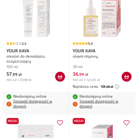
2,5
5,0
YOUR KAYA
YOUR KAYA
oleożel do demakijażu
olejek intymny
oczyszczający
100 ml
30 ml
57
36
,
99 zł
,
99 zł
100 ml = 57,99 zł
100 ml = 123,30 zł
Najniższa cena:
49
,99
zł
Niedostępny online
Niedostępny online
Sprawdź dostępność w
Sprawdź dostępność w
drogerii
drogerii
MEGA!
MEGA!