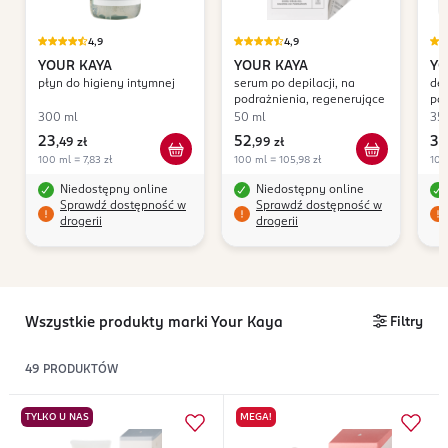
4,9
4,9
YOUR KAYA
YOUR KAYA
YO
płyn do higieny intymnej
serum po depilacji, na
dez
podrażnienia, regenerujące
pac
Rze
300 ml
50 ml
35 
po
23
52
39
,
49 zł
,
99 zł
100 ml = 7,83 zł
100 ml = 105,98 zł
100
Niedostępny online
Niedostępny online
Sprawdź dostępność w
Sprawdź dostępność w
drogerii
drogerii
Wszystkie produkty marki Your Kaya
Filtry
49
PRODUKTÓW
TYLKO U NAS
MEGA!