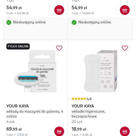
1 szt.
1 szt.
54
54
,
99 zł
,
99 zł
1 szt. = 54,99 zł
1 szt. = 54,99 zł
Niedostępny online
Niedostępny online
TYLKO ONLINE
4,8
YOUR KAYA
YOUR KAYA
wkłady do maszynki do golenia, 4
wkładki higieniczne,
ostrza
bezzapachowe
4 szt.
20 szt.
69
18
,
99 zł
,
99 zł
1 szt. = 17,50 zł
1 szt. = 0,95 zł