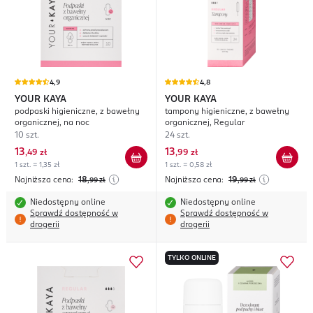
4,9
4,8
YOUR KAYA
YOUR KAYA
podpaski higieniczne, z bawełny
tampony higieniczne, z bawełny
organicznej, na noc
organicznej, Regular
10 szt.
24 szt.
13
13
,
49 zł
,
99 zł
1 szt. = 1,35 zł
1 szt. = 0,58 zł
Najniższa cena:
18
Najniższa cena:
19
,99
zł
,99
zł
Niedostępny online
Niedostępny online
Sprawdź dostępność w
Sprawdź dostępność w
drogerii
drogerii
TYLKO ONLINE