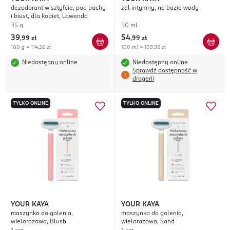
dezodorant w sztyfcie, pod pachy
żel intymny, na bazie wody
i biust, dla kobiet, Lawenda
35 g
50 ml
39
54
,
99 zł
,
99 zł
100 g = 114,26 zł
100 ml = 109,98 zł
Niedostępny online
Niedostępny online
Sprawdź dostępność w
drogerii
TYLKO ONLINE
TYLKO ONLINE
YOUR KAYA
YOUR KAYA
maszynka do golenia,
maszynka do golenia,
wielorazowa, Blush
wielorazowa, Sand