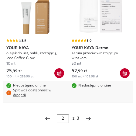
3,9
5,0
YOUR KAYA
YOUR KAYA
Dermo
olejek do ust, nabłyszczający,
serum przeciw wrastającym
Iced Coffee Glow
włoskom
10 ml
50 ml
25
52
,
99 zł
,
99 zł
100 ml = 259,90 zł
100 ml = 105,98 zł
Niedostępny online
Niedostępny online
Sprawdź dostępność w
drogerii
z
3