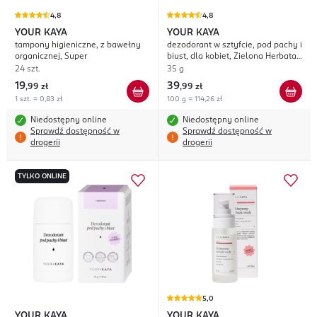
4,8
4,8
YOUR KAYA
YOUR KAYA
tampony higieniczne, z bawełny
dezodorant w sztyfcie, pod pachy i
organicznej, Super
biust, dla kobiet, Zielona Herbata I
Jaśmin
24 szt.
35 g
19
39
,
99 zł
,
99 zł
1 szt. = 0,83 zł
100 g = 114,26 zł
Niedostępny online
Niedostępny online
Sprawdź dostępność w
Sprawdź dostępność w
drogerii
drogerii
TYLKO ONLINE
5,0
YOUR KAYA
YOUR KAYA