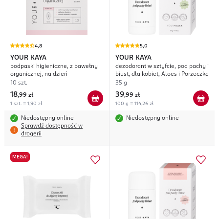
4,8
5,0
YOUR KAYA
YOUR KAYA
podpaski higieniczne, z bawełny
dezodorant w sztyfcie, pod pachy i
organicznej, na dzień
biust, dla kobiet, Aloes i Porzeczka
10 szt.
35 g
18
39
,
99 zł
,
99 zł
1 szt. = 1,90 zł
100 g = 114,26 zł
Niedostępny online
Niedostępny online
Sprawdź dostępność w
drogerii
MEGA!