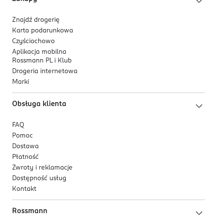
Bright Future sp. z o.o.
ul. Duńska 7
Znajdź drogerię
54-427 Wrocław
Karta podarunkowa
Czyściochowo
Kod EAN
Aplikacja mobilna
5 906639 911920
Rossmann PL i Klub
Drogeria internetowa
Marki
Obsługa klienta
FAQ
Pomoc
Dostawa
Płatność
Zwroty i reklamacje
Dostępność usług
Kontakt
Rossmann