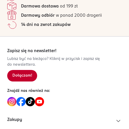
ul. Siedlecka 3b
Jak działają opinie?
także aromatem żywicznego balsamu jodłowego i
Darmowa dostawa
od 199 zł
93-138 Łódź
drzewnej paczuli. Całość tworzy ultrazmysłowe
Darmowy odbiór
w ponad 2000 drogerii
połączenie.
Kod EAN
14 dni na zwrot zakupów
3 614274 266818
Nuty zapachowe
sosna,
geranium,
Zapisz się na newsletter!
balsam jodłowy,
Lubisz być na bieżąco? Kliknij w przycisk i zapisz się
paczula.
do newslettera.
Dla kogo jest ten zapach?
Dołączam!
Dla mężczyzn, którzy są pewni swojej drogi i lubią
mocne, skoncentrowane kompozycje. Dla chcących
Znajdź nas również na:
podkreślić swój sukces.
Zakupy