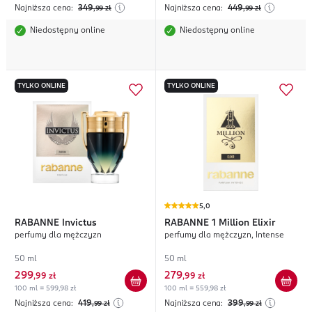
Najniższa cena:
349
Najniższa cena:
449
,99
zł
,99
zł
Niedostępny online
Niedostępny online
TYLKO ONLINE
TYLKO ONLINE
5,0
RABANNE
Invictus
RABANNE
1 Million Elixir
perfumy dla mężczyzn
perfumy dla mężczyzn, Intense
50 ml
50 ml
299
279
,
99 zł
,
99 zł
100 ml = 599,98 zł
100 ml = 559,98 zł
Najniższa cena:
419
Najniższa cena:
399
,99
zł
,99
zł