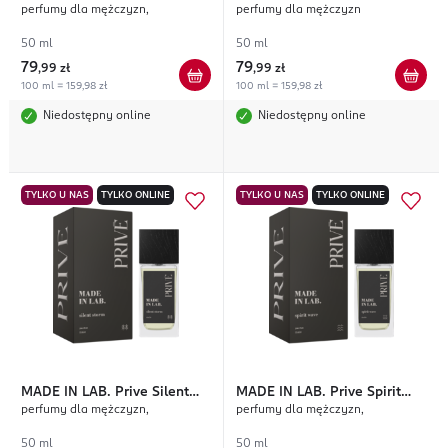
perfumy dla mężczyzn,
perfumy dla mężczyzn
Desire
Amber
50 ml
50 ml
79
79
,
99 zł
,
99 zł
100 ml = 159,98 zł
100 ml = 159,98 zł
Niedostępny online
Niedostępny online
TYLKO U NAS
TYLKO ONLINE
TYLKO U NAS
TYLKO ONLINE
MADE IN LAB.
Prive Silent
MADE IN LAB.
Prive Spirit
perfumy dla mężczyzn,
perfumy dla mężczyzn,
Storm
Wave
50 ml
50 ml