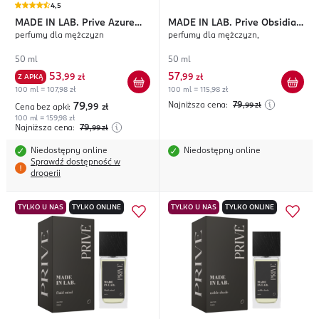
4,5
MADE IN LAB.
Prive Azure
MADE IN LAB.
Prive Obsidian
perfumy dla mężczyzn
perfumy dla mężczyzn,
Instinct
Heat
50 ml
50 ml
53
57
Z APKĄ
,
99 zł
,
99 zł
100 ml = 107,98 zł
100 ml = 115,98 zł
Najniższa cena:
79
79
,99
zł
Cena bez apki:
,99
zł
100 ml = 159,98 zł
Najniższa cena:
79
,99
zł
Niedostępny online
Niedostępny online
Sprawdź dostępność w
drogerii
TYLKO U NAS
TYLKO ONLINE
TYLKO U NAS
TYLKO ONLINE