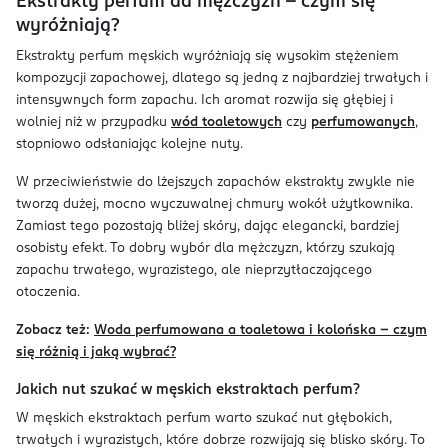
Ekstrakty perfum da mężczyzn – czym się
wyróżniają?
Ekstrakty perfum męskich wyróżniają się wysokim stężeniem
kompozycji zapachowej, dlatego są jedną z najbardziej trwałych i
intensywnych form zapachu. Ich aromat rozwija się głębiej i
wolniej niż w przypadku
wód toaletowych
czy
perfumowanych
,
stopniowo odsłaniając kolejne nuty.
W przeciwieństwie do lżejszych zapachów ekstrakty zwykle nie
tworzą dużej, mocno wyczuwalnej chmury wokół użytkownika.
Zamiast tego pozostają bliżej skóry, dając elegancki, bardziej
osobisty efekt. To dobry wybór dla mężczyzn, którzy szukają
zapachu trwałego, wyrazistego, ale nieprzytłaczającego
otoczenia.
Zobacz też:
Woda perfumowana a toaletowa i kolońska – czym
się różnią i jaką wybrać?
Jakich nut szukać w męskich ekstraktach perfum?
W męskich ekstraktach perfum warto szukać nut głębokich,
trwałych i wyrazistych, które dobrze rozwijają się blisko skóry. To