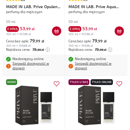
4,8
5,0
MADE IN LAB.
Prive Opulent
MADE IN LAB.
Prive Aqua
perfumy dla mężczyzn
perfumy dla mężczyzn
Code
Mirage
50 ml
50 ml
53
53
Z APKĄ
,
99 zł
Z APKĄ
,
99 zł
100 ml = 107,98 zł
100 ml = 107,98 zł
79
79
Cena bez apki:
,99
zł
Cena bez apki:
,99
zł
100 ml = 159,98 zł
100 ml = 159,98 zł
Najniższa cena:
79
Najniższa cena:
79
,99
zł
,99
zł
Niedostępny online
Niedostępny online
Sprawdź dostępność w
Sprawdź dostępność w
drogerii
drogerii
NOWE
TYLKO U NAS
TYLKO ONLINE