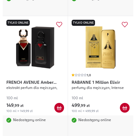
TYLKO ONLINE
TYLKO ONLINE
1,0
FRENCH AVENUE
Amber
RABANNE
1 Million Elixir
ekstrakt perfum dla mężczyzn,
perfumy dla mężczyzn, Intense
Empire
100 ml
100 ml
149
499
,
99 zł
,
99 zł
100 ml = 149,99 zł
100 ml = 499,99 zł
Niedostępny online
Niedostępny online