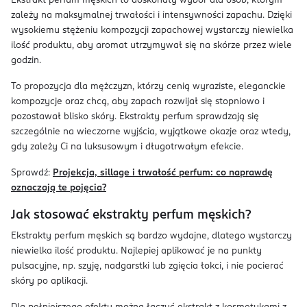
Ekstrakt perfum męskich to doskonały wybór dla osób, którym
zależy na maksymalnej trwałości i intensywności zapachu. Dzięki
wysokiemu stężeniu kompozycji zapachowej wystarczy niewielka
ilość produktu, aby aromat utrzymywał się na skórze przez wiele
godzin.
To propozycja dla mężczyzn, którzy cenią wyraziste, eleganckie
kompozycje oraz chcą, aby zapach rozwijał się stopniowo i
pozostawał blisko skóry. Ekstrakty perfum sprawdzają się
szczególnie na wieczorne wyjścia, wyjątkowe okazje oraz wtedy,
gdy zależy Ci na luksusowym i długotrwałym efekcie.
Sprawdź:
Projekcja, sillage i trwałość perfum: co naprawdę
oznaczają te pojęcia?
Jak stosować ekstrakty perfum męskich?
Ekstrakty perfum męskich są bardzo wydajne, dlatego wystarczy
niewielka ilość produktu. Najlepiej aplikować je na punkty
pulsacyjne, np. szyję, nadgarstki lub zgięcia łokci, i nie pocierać
skóry po aplikacji.