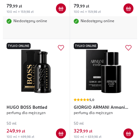
79
79
,
99 zł
,
99 zł
100 ml = 159,98 zł
100 ml = 159,98 zł
Niedostępny online
Niedostępny online
TYLKO ONLINE
TYLKO ONLINE
5,0
HUGO BOSS
Bottled
GIORGIO ARMANI
Armani
perfumy dla mężczyzn
perfumy dla mężczyzn
Code
50 ml
50 ml
249
329
,
99 zł
,
99 zł
100 ml = 499,98 zł
100 ml = 659,98 zł