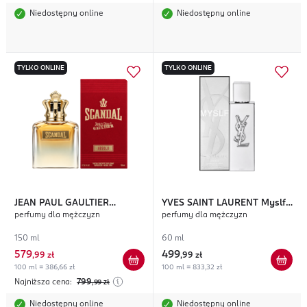
Niedostępny online
Niedostępny online
TYLKO ONLINE
TYLKO ONLINE
JEAN PAUL GAULTIER
YVES SAINT LAURENT
Myslf
perfumy dla mężczyzn
perfumy dla mężczyzn
Scandal Absolu
L'Absolu
150 ml
60 ml
579
499
,
99 zł
,
99 zł
100 ml = 386,66 zł
100 ml = 833,32 zł
Najniższa cena:
799
,99
zł
Niedostępny online
Niedostępny online