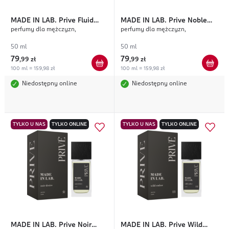
MADE IN LAB.
Prive Fluid
MADE IN LAB.
Prive Noble
perfumy dla mężczyzn,
perfumy dla mężczyzn,
Mind
Shade
50 ml
50 ml
79
79
,
99 zł
,
99 zł
100 ml = 159,98 zł
100 ml = 159,98 zł
Niedostępny online
Niedostępny online
TYLKO U NAS
TYLKO ONLINE
TYLKO U NAS
TYLKO ONLINE
MADE IN LAB.
Prive Noir
MADE IN LAB.
Prive Wild