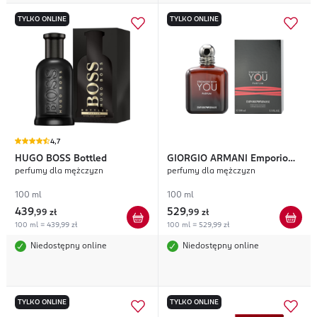
TYLKO ONLINE
TYLKO ONLINE
4,7
HUGO BOSS
Bottled
GIORGIO ARMANI
Emporio
perfumy dla mężczyzn
perfumy dla mężczyzn
Armani Stronger With You
Parfum
100 ml
100 ml
439
529
,
99 zł
,
99 zł
100 ml = 439,99 zł
100 ml = 529,99 zł
Niedostępny online
Niedostępny online
TYLKO ONLINE
TYLKO ONLINE