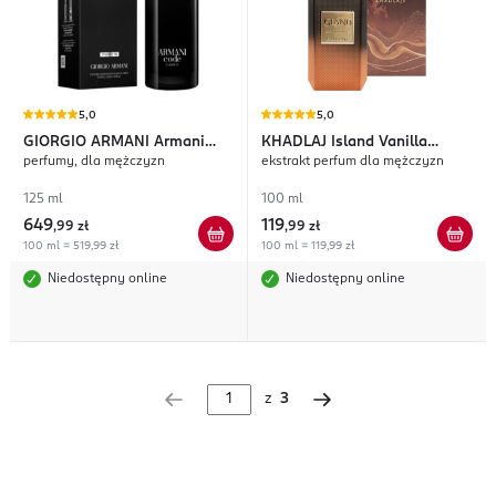
5,0
5,0
GIORGIO ARMANI
Armani
KHADLAJ
Island Vanilla
perfumy, dla mężczyzn
ekstrakt perfum dla mężczyzn
Code
Dunes
125 ml
100 ml
649
119
,
99 zł
,
99 zł
100 ml = 519,99 zł
100 ml = 119,99 zł
Niedostępny online
Niedostępny online
z
3