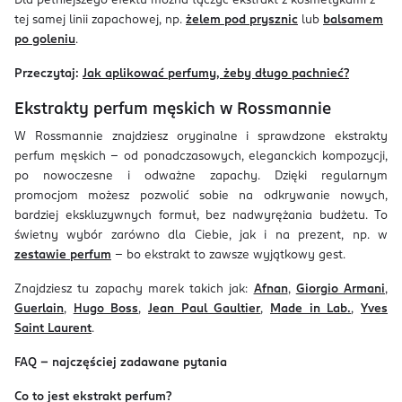
Dla pełniejszego efektu można łączyć ekstrakt z kosmetykami z
tej samej linii zapachowej, np.
żelem pod prysznic
lub
balsamem
po goleniu
.
Przeczytaj:
Jak aplikować perfumy, żeby długo pachnieć?
Ekstrakty perfum męskich w Rossmannie
W Rossmannie znajdziesz oryginalne i sprawdzone ekstrakty
perfum męskich – od ponadczasowych, eleganckich kompozycji,
po nowoczesne i odważne zapachy. Dzięki regularnym
promocjom możesz pozwolić sobie na odkrywanie nowych,
bardziej ekskluzywnych formuł, bez nadwyrężania budżetu. To
świetny wybór zarówno dla Ciebie, jak i na prezent, np. w
zestawie perfum
– bo ekstrakt to zawsze wyjątkowy gest.
Znajdziesz tu zapachy marek takich jak:
Afnan
,
Giorgio Armani
,
Guerlain
,
Hugo Boss
,
Jean Paul Gaultier
,
Made in Lab.
,
Yves
Saint Laurent
.
FAQ – najczęściej zadawane pytania
Co to jest ekstrakt perfum?