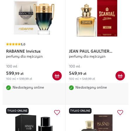
5,0
RABANNE
Invictus
JEAN PAUL GAULTIER
perfumy dla mężczyzn
perfumy dla mężczyzn
Scandal Absolu
100 ml
100 ml
599
549
,
99 zł
,
99 zł
100 ml = 599,99 zł
100 ml = 549,99 zł
Niedostępny online
Niedostępny online
TYLKO ONLINE
TYLKO ONLINE