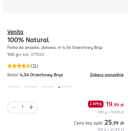
Venita
100% Natural
Farba do włosów, ziołowa, nr 4.34 Orzechowy Brąz
100 g
nr kat.
371053
(
15
)
Kolor:
4,34 Orzechowy Brąz
Zobacz wszystkie
19
Z APKĄ
,99
zł
100 g = 19,99 zł
25
Cena bez apki:
,99
zł
100 g = 25,99 zł