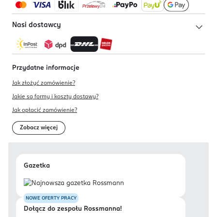
91-341 Łódź
Kod EAN
Nasi dostawcy
5 902101 519298
Przydatne informacje
Jak złożyć zamówienie?
Jakie są formy i koszty dostawy?
Jak opłacić zamówienie?
Zobacz więcej
Gazetka
NOWE OFERTY PRACY
Dołącz do zespołu Rossmanna!