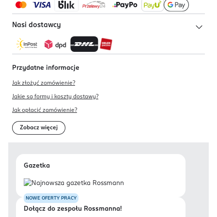
91-341 Łódź
Kod EAN
Nasi dostawcy
5 902101 519304
Przydatne informacje
Jak złożyć zamówienie?
Jakie są formy i koszty dostawy?
Jak opłacić zamówienie?
Zobacz więcej
Gazetka
NOWE OFERTY PRACY
Dołącz do zespołu Rossmanna!