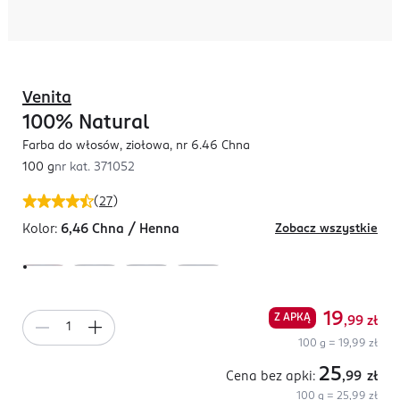
Venita
100% Natural
Farba do włosów, ziołowa, nr 6.46 Chna
100 g
nr kat.
371052
(
27
)
Kolor:
6,46 Chna / Henna
Zobacz wszystkie
19
Z APKĄ
,99
zł
100 g = 19,99 zł
25
Cena bez apki:
,99
zł
100 g = 25,99 zł