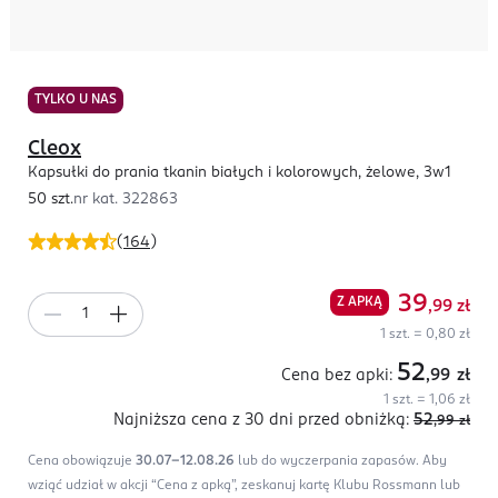
TYLKO U NAS
Cleox
Kapsułki do prania tkanin białych i kolorowych, żelowe, 3w1
50 szt.
nr kat.
322863
(
164
)
39
Z APKĄ
,99
zł
1 szt. = 0,80 zł
52
Cena bez apki:
,99
zł
1 szt. = 1,06 zł
Najniższa cena z 30 dni
przed obniżką:
52
,99
zł
Cena obowiązuje
30.07-12.08.26
lub do wyczerpania zapasów.
Aby
wziąć udział w akcji “Cena z apką”, zeskanuj kartę Klubu Rossmann lub