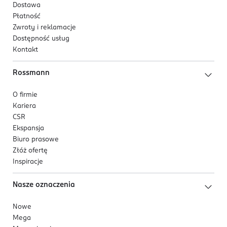
office@emarba.com
Dostawa
684512300
Płatność
PL-Polska
Zwroty i reklamacje
Dostępność usług
Kod EAN
Kontakt
5 902230 508538
Rossmann
O firmie
Kariera
CSR
Ekspansja
Biuro prasowe
Złóż ofertę
Inspiracje
Nasze oznaczenia
Nowe
Mega