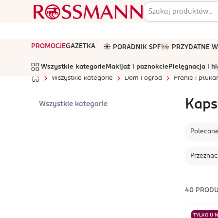
PROMOCJE
GAZETKA
☀️ PORADNIK SPF
🧑🏻‍🍳 PRZYDATNE
Wszystkie kategorie
Makijaż i paznokcie
Pielęgnacja i h
Wszystkie kategorie
Dom i ogród
Pranie i płuka
Kaps
Wszystkie kategorie
Polecan
Przeznac
40
PROD
TYLKO U 