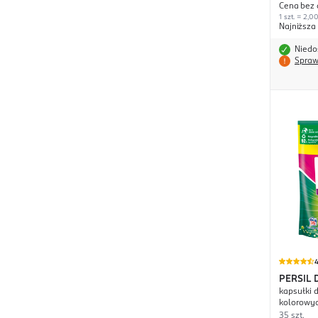
Cena bez 
1 szt. = 2,00
Najniższa
Niedo
Spraw
4
PERSIL
kapsułki 
Caps
kolorowy
35 szt.