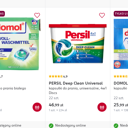
NAS
TYLKO U
,7
4,9
PERSIL
Deep Clean Universal
DOMOL
do prania białego
kapsułki do prania, uniwersalne, 4w1
Discs
22 szt.
22 szt.
46
25
,
99 zł
,
99 zł
zł
1 szt. = 2,14 zł
1 szt. = 1,18
stępny online
Niedostępny online
Nied