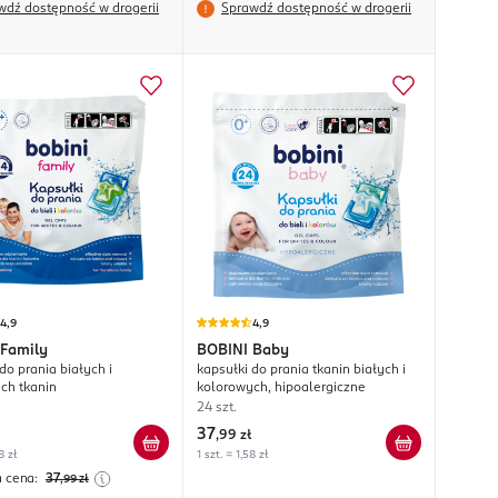
wdź dostępność w drogerii
Sprawdź dostępność w drogerii
4,9
4,9
Family
BOBINI
Baby
do prania białych i
kapsułki do prania tkanin białych i
ch tkanin
kolorowych, hipoalergiczne
24 szt.
37
,
99 zł
8 zł
1 szt. = 1,58 zł
a cena:
37
,99
zł