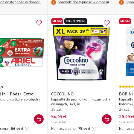
dź dostępność w drogerii
Sprawdź dostępność w drogerii
Spra
MEGA!
TYLKO ONLINE
MEGA!
,9
l in 1 Pods+ Extra
COCCOLINO
BOBINI
o prania tkanin białych i
kapsułki do prania tkanin czarnych i
kapsułki 
emoval
ciemnych, 3w1, XL
kolorowy
39 szt.
24 szt
54
25
,
99 zł
,
99 zł
 zł
1 szt. = 1,41 zł
1 szt. = 1,0
 cena:
66
Najniższa cena:
79
Najniższ
,99
zł
,99
zł