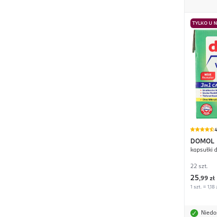
TYLKO U 
4
DOMOL
kapsułki 
22 szt.
25
,
99 zł
1 szt. = 1,18 
Niedo