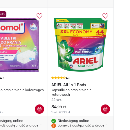
 NAS
4,6
4,8
ARIEL
All in 1 Pods
 do prania tkanin kolorowych
kapsułki do prania tkanin
kolorowych
44 szt.
84
,
99 zł
7 zł
1 szt. = 1,93 zł
ostępny online
Niedostępny online
wdź dostępność w drogerii
Sprawdź dostępność w drogerii