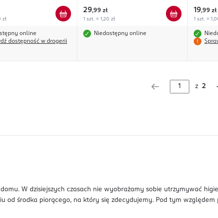
29
19
,
99 zł
,
99 zł
0 zł
1 szt. = 1,20 zł
1 szt. = 1,0
stępny online
Niedostępny online
Nied
dź dostępność w drogerii
Spra
z
2
 domu. W dzisiejszych czasach nie wyobrażamy sobie utrzymywać higi
iu od środka piorącego, na który się zdecydujemy. Pod tym względem p