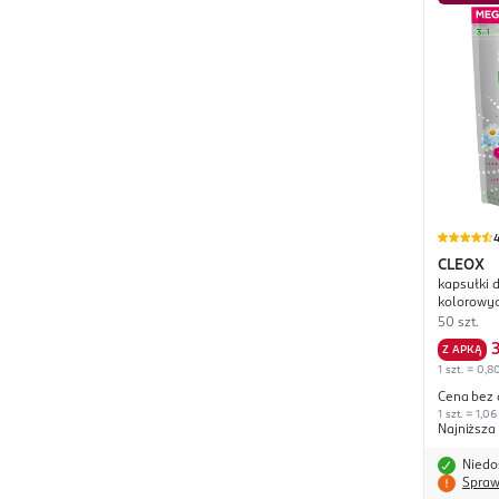
4
CLEOX
kapsułki d
kolorowyc
50 szt.
Z APKĄ
1 szt. = 0,8
Cena bez 
1 szt. = 1,06
Najniższa
Niedo
Spraw