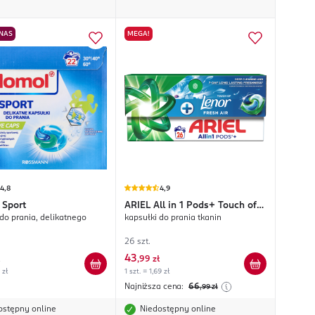
 NAS
MEGA!
4,8
4,9
Sport
ARIEL
All in 1 Pods+ Touch of
kapsułki do prania, delikatnego
kapsułki do prania tkanin
Lenor Fresh Air
26 szt.
43
,
99 zł
 zł
1 szt. = 1,69 zł
Najniższa cena:
66
,99
zł
ostępny online
Niedostępny online