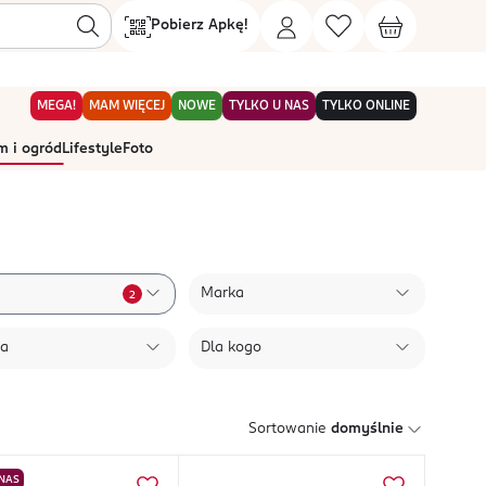
Pobierz Apkę!
MEGA!
MAM WIĘCEJ
NOWE
TYLKO U NAS
TYLKO ONLINE
 i ogród
Lifestyle
Foto
Marka
2
ła
Dla kogo
Sortowanie
domyślnie
 NAS