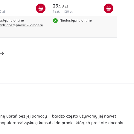
29
,
99 zł
0 zł
1 szt. = 1,20 zł
ostępny online
Niedostępny online
wdź dostępność w drogerii
enę ubrań bez jej pomocy – bardzo często używamy jej nawet
opularność zyskują kapsułki do prania, których prostotę docenia