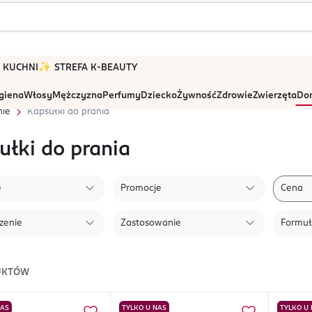
 W KUCHNI
✨ STREFA K-BEAUTY
igiena
Włosy
Mężczyzna
Perfumy
Dziecko
Żywność
Zdrowie
Zwierzęta
Dom
nie
Kapsułki do prania
ułki do prania
e
Promocje
Cena
zenie
Zastosowanie
Formu
UKTÓW
NAS
TYLKO U NAS
TYLKO U