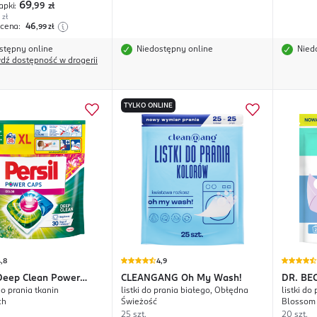
69
apki:
,99
zł
 zł
 cena:
46
,99
zł
stępny online
Niedostępny online
Nied
dź dostępność w drogerii
TYLKO ONLINE
,8
4,9
Deep Clean Power
CLEANGANG
Oh My Wash!
DR. B
do prania tkanin
listki do prania białego, Obłędna
listki do
Leaves
ch
Świeżość
Blossom
25 szt.
20 szt.