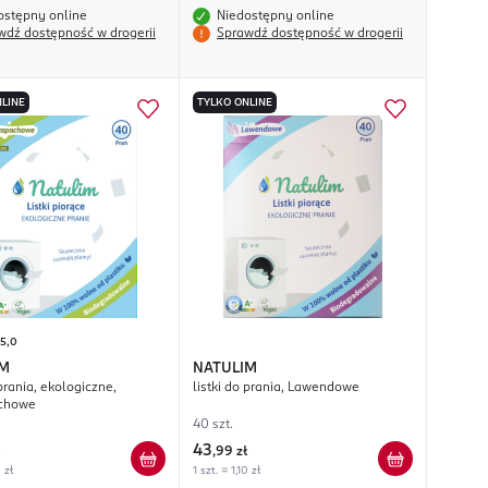
ostępny online
Niedostępny online
wdź dostępność w drogerii
Sprawdź dostępność w drogerii
LINE
TYLKO ONLINE
5,0
IM
NATULIM
 prania, ekologiczne,
listki do prania, Lawendowe
chowe
40 szt.
43
,
99 zł
0 zł
1 szt. = 1,10 zł