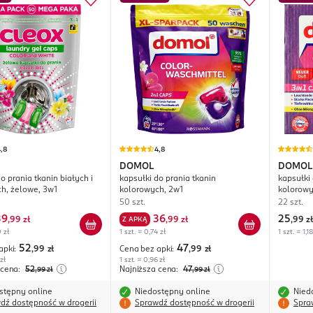
,8
4,8
DOMOL
DOMOL
o prania tkanin białych i
kapsułki do prania tkanin
kapsułki 
h, żelowe, 3w1
kolorowych, 2w1
kolorowy
50 szt.
22 szt.
39
36
25
,
99 zł
Z APKĄ
,
99 zł
,
99 zł
0 zł
1 szt. = 0,74 zł
1 szt. = 1,18
52
47
apki:
,99
zł
Cena bez apki:
,99
zł
 zł
1 szt. = 0,96 zł
 cena:
52
Najniższa cena:
47
,99
zł
,99
zł
stępny online
Niedostępny online
Nied
dź dostępność w drogerii
Sprawdź dostępność w drogerii
Spra