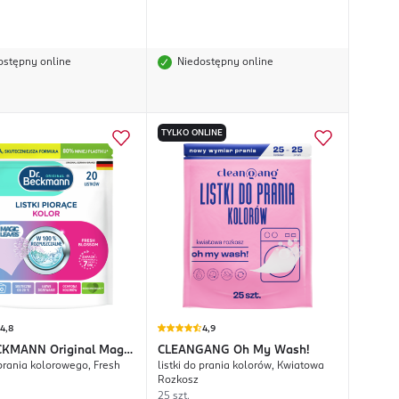
ostępny online
Niedostępny online
TYLKO ONLINE
4,8
4,9
ECKMANN
Original Magic
CLEANGANG
Oh My Wash!
 prania kolorowego, Fresh
listki do prania kolorów, Kwiatowa
Rozkosz
25 szt.