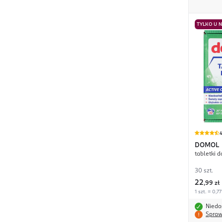
TYLKO U 
4
DOMOL
tabletki d
30 szt.
22
,
99 zł
1 szt. = 0,77
Niedo
Spraw