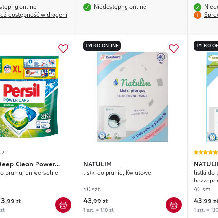
stępny online
Niedostępny online
Nied
dź dostępność w drogerii
Spra
TYLKO ONLINE
TYLKO ON
,7
Deep Clean Power
NATULIM
NATUL
do prania, uniwersalne
listki do prania, Kwiatowe
listki do
bezzapa
40 szt.
40 szt.
53
43
43
,
99 zł
,
99 zł
,
99 zł
 zł
1 szt. = 1,10 zł
1 szt. = 1,1