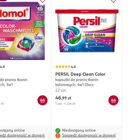
4,8
4,8
PERSIL
Deep Clean Color
do prania tkanin
kapsułki do prania tkanin
ch, 3w1
kolorowych, 4w1 Discs
22 szt.
46
,
99 zł
 zł
1 szt. = 2,14 zł
ostępny online
Niedostępny online
wdź dostępność w drogerii
Sprawdź dostępność w drogerii