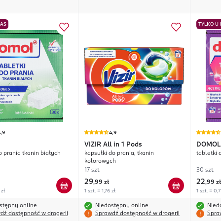
NAS
TYLKO U
,9
4,9
VIZIR
All in 1 Pods
DOMOL
o prania tkanin białych
kapsułki do prania, tkanin
tabletki
kolorowych
17 szt.
30 szt.
29
22
,
99 zł
,
99 zł
 zł
1 szt. = 1,76 zł
1 szt. = 0,7
stępny online
Niedostępny online
Nied
dź dostępność w drogerii
Sprawdź dostępność w drogerii
Spra