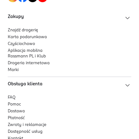
225656000
PL-Polska
Zakupy
Kod EAN
Znajdź drogerię
9 000101 801958
Karta podarunkowa
Czyściochowo
Aplikacja mobilna
Rossmann PL i Klub
Drogeria internetowa
Marki
Obsługa klienta
FAQ
Pomoc
Dostawa
Płatność
Zwroty i reklamacje
Dostępność usług
Kontakt