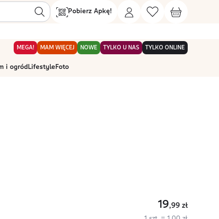
Pobierz Apkę!
MEGA!
MAM WIĘCEJ
NOWE
TYLKO U NAS
TYLKO ONLINE
 i ogród
Lifestyle
Foto
19
,99
zł
1 szt. = 1,00 zł