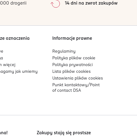
000 drogerii
14 dni na zwrot zakupów
0
%
Sortowanie wg
data: od najnowszej
ze oznaczenia
Informacje prawne
we
Regulaminy
ga
Polityka plików
cookie
 więcej
Polityka prywatności
agamy jak umiemy
Lista plików
cookies
Ustawienia plików
cookies
Punkt kontaktowy/
Point
of contact DSA
nna!
Zakupy stają się prostsze