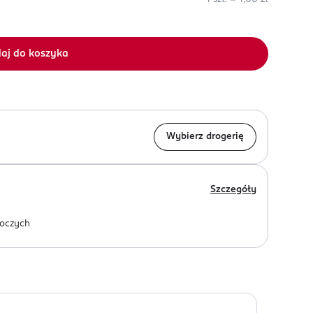
aj do koszyka
Wybierz drogerię
Szczegóły
oczych