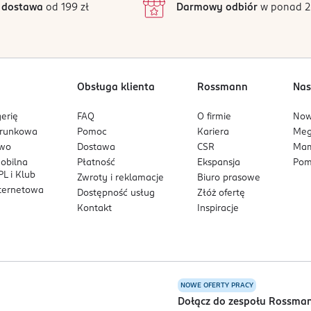
 dostawa
od 199 zł
Darmowy odbiór
w ponad 2
1
i!
Obsługa klienta
Rossmann
Nas
erię
FAQ
O firmie
No
arunkowa
Pomoc
Kariera
Me
owo
Dostawa
CSR
Mam
mobilna
Płatność
Ekspansja
Pom
L i Klub
Zwroty i reklamacje
Biuro prasowe
nternetowa
Dostępność usług
Złóż ofertę
Kontakt
Inspiracje
NOWE OFERTY PRACY
a
Dołącz do zespołu Rossma