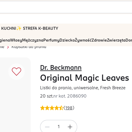
 W KUCHNI
✨ STREFA K-BEAUTY
igiena
Włosy
Mężczyzna
Perfumy
Dziecko
Żywność
Zdrowie
Zwierzęta
Dom
nie
Kapsułki do prania
Dr. Beckmann
Original Magic Leaves
Listki do prania, uniwersalne, Fresh Breeze
20 szt.
nr kat.
2086090
(
198
)