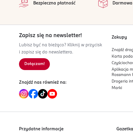
Bezpieczna płatność
Darmowa
OSTRZEŻENIA DOTYCZĄCE BEZPIECZEŃSTWA
Przechowywać w miejscu niedostępnym dla dziec
PRODUCENT/PODMIOT ODPOWIEDZIALNY
Dr. Beckmann Group Poland Sp. z o.o.
Zapisz się na newsletter!
Zakupy
ul. Plac Konesera 9
Lubisz być na bieżąco? Kliknij w przycisk
03-736 Warszawa
Znajdź drog
i zapisz się do newslettera.
Karta pod
Kod EAN
Czyścioch
Dołączam!
4 008455 596112
Aplikacja 
Rossmann P
Drogeria i
Znajdź nas również na:
Marki
Przydatne informacje
Gazetk