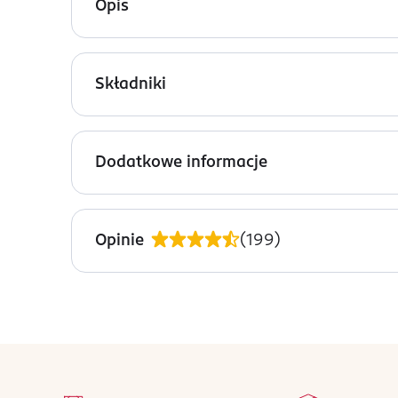
Opis
Uniwersalne listki piorące Dr.Beckmann o wiosen
niskich temperaturach.
Składniki
łatwe w użyciu, pozwalają uniknąć przekro
? 30% anionowe środki powierzchniowo czynne.
nadają się do krótkich cykli prania
zapewniają skuteczne pranie w temperatur
Dodatkowe informacje
łatwe do transportowania i przechowywania
nie zawierają mikroplastiku, substancji ko
PRZYGOTOWANIE I STOSOWANIE
Pranie nigdy nie było łatwiejsze: wystarczy wrzu
Umieść listek w bębnie pralki.
Opinie
(
199
)
cyklach.
Włóż pranie do bębna (do 4,5 kg).
Włącz wybrany cykl prania.
Lekki, kompaktowy format opakowania ułatwia p
Opakowanie zawiera 20 listków.
Przechowywać w chłodnym i suchym miejscu. Nie d
stopka
pustym bębnie. Nie wkładać do dozownika ani su
na 
stosować odpowiedni odplamiacz, np. Odplamiacze
Wszystkie op