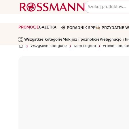
PROMOCJE
GAZETKA
☀️ PORADNIK SPF
🧑🏻‍🍳 PRZYDATNE
Wszystkie kategorie
Makijaż i paznokcie
Pielęgnacja i h
Wszystkie kategorie
Dom i ogród
Pranie i płuka