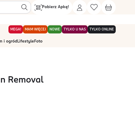
Pobierz Apkę!
MEGA!
MAM WIĘCEJ
NOWE
TYLKO U NAS
TYLKO ONLINE
 i ogród
Lifestyle
Foto
in Removal