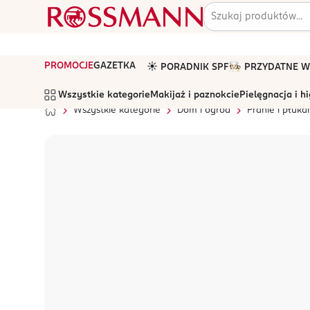
PROMOCJE
GAZETKA
☀️ PORADNIK SPF
🧑🏻‍🍳 PRZYDATNE
Wszystkie kategorie
Makijaż i paznokcie
Pielęgnacja i h
Wszystkie kategorie
Dom i ogród
Pranie i płuka