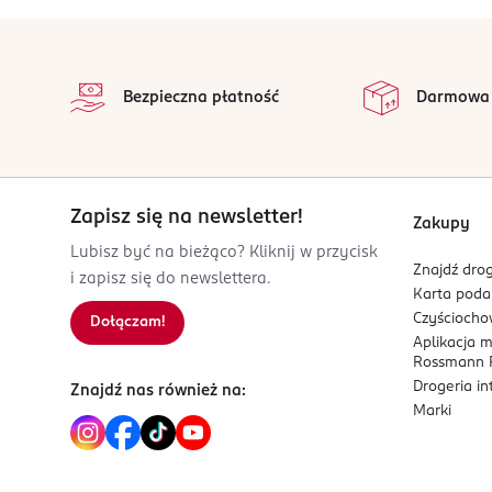
drażniąco na skórę. Działa drażniąco na oczy. D
KONTAKTU ZE SKÓRĄ: umyć dużą ilością wody. W P
stopka
i można je łatwo usunąć. Nadal płukać. W przypa
na 
Wszystkie op
PRZYPADKU POLKNIĘCIA: wypłukać usta. NIE wywo
Bezpieczna płatność
Darmowa
zasięgnięcia porady lekarza należy pokazać po
krajowymi przepisami
PRODUCENT/PODMIOT ODPOWIEDZIALNY
Henkel Polska Sp. z.o.o
Zapisz się na newsletter!
Zakupy
Domaniewska 41
Lubisz być na bieżąco? Kliknij w przycisk
02-672
Znajdź drog
i zapisz się do newslettera.
Warszawa
Karta pod
consumerservice.pl@henkel.com
Czyścioch
Dołączam!
225656000
Aplikacja 
PL-Polska
Rossmann P
Drogeria i
Znajdź nas również na:
Kod EAN
Marki
9 000101 829068