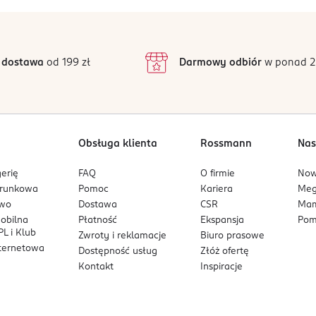
ziała szkodliwie na organizmy wodne powodując długotrwale skut
5
4,9
/5
RZYPADKU DOSTANIA SIĘ DO OCZU: ostrożnie płukać wodą przez ki
4
dku utrzymywania się działania drażniącego na oczy: Zasięgnąć 
3
25 opinii
podstawie
inie są zweryfikowane zakupem.
ływać wymiotów. Natychmiast skontaktować się z OŚRODKIEM ZA
2
 dostawa
od 199 zł
Darmowy odbiór
w ponad 2
jemnik lub etykietę. Zawartość/ pojemnik usuwać do odpowiedn
1
Obsługa klienta
Rossmann
Nas
erię
FAQ
O firmie
No
arunkowa
Pomoc
Kariera
Me
owo
Dostawa
CSR
Mam
mobilna
Płatność
Ekspansja
Pom
L i Klub
Zwroty i reklamacje
Biuro prasowe
nternetowa
Dostępność usług
Złóż ofertę
Kontakt
Inspiracje