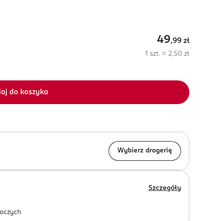
49
,99
zł
1 szt. = 2,50 zł
aj do koszyka
Wybierz drogerię
Szczegóły
oczych