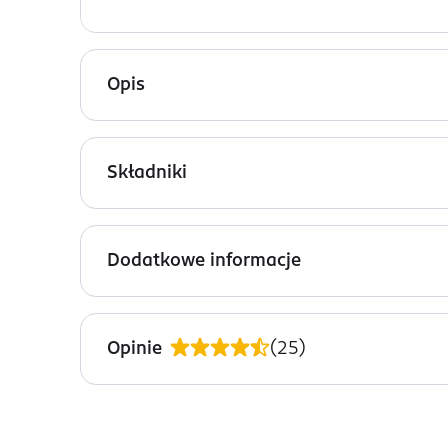
Opis
Persil DISCS 4w1 Deep Clean Expert Stain Removal
która zapewnia perfekcyjne rezultaty podczas pr
Składniki
piorą, ale również dbają o higienę Twojej pralki,
15-30% anionowe środki powierzchniowo czynne, 
kompozycja zapachowa (Citronellol, Eugenol, Gera
Dodatkowe informacje
PRZYGOTOWANIE I STOSOWANIE
Do wszystkich zakresów twardości wody. Gdy ładu
Opinie
(
25
)
oryginalnym opakowaniu. Nie dotykać mokrymi ręka
OSTRZEŻENIA DOTYCZĄCE BEZPIECZEŃSTWA
Skoncentrowany środek w kapsułkach do prania tk