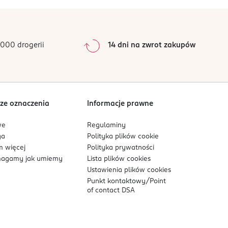
ki. Chronić przed dziećmi. W PRZYPADKU
0
%
lka minut. Wyjąć soczewki kontaktowe, jeżeli są
0
%
porady/zgłosić się pod opiekę lekarza. W
0
%
TRUC/lekarzem. W razie konieczności
0
%
000 drogerii
14 dni na zwrot zakupów
io oznakowanych pojemników na odpady zgodnie z
0
%
Sortowanie wg
data: od najnowszej
ze oznaczenia
Informacje prawne
we
Regulaminy
ga
Polityka plików
cookie
 więcej
Polityka prywatności
agamy jak umiemy
Lista plików
cookies
Ustawienia plików
cookies
Punkt kontaktowy/
Point
of contact DSA