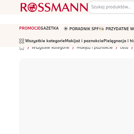
PROMOCJE
GAZETKA
☀️ PORADNIK SPF
🧑🏻‍🍳 PRZYDATNE
Wszystkie kategorie
Makijaż i paznokcie
Pielęgnacja i h
Wszystkie kategorie
Makijaż i paznokcie
Usta