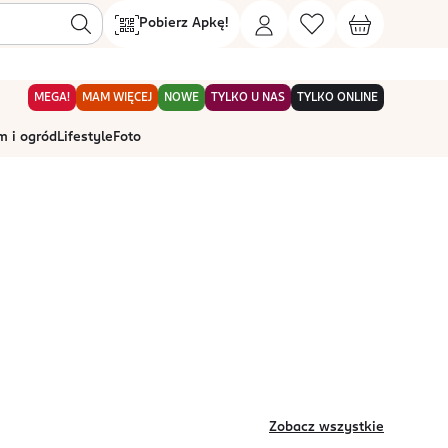
Pobierz Apkę!
MEGA!
MAM WIĘCEJ
NOWE
TYLKO U NAS
TYLKO ONLINE
 i ogród
Lifestyle
Foto
Zobacz wszystkie