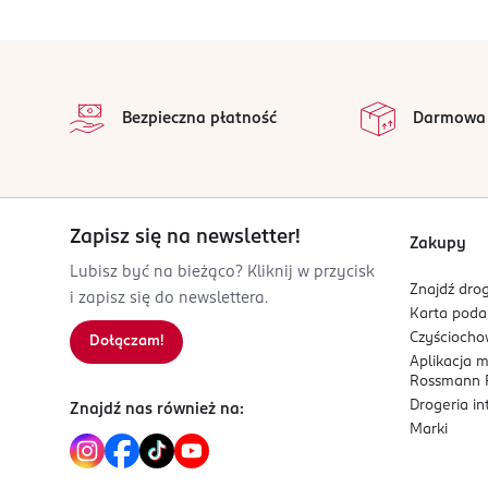
83-300
Kartuzy
stopka
wibo@wibo.pl
na 
Wszystkie op
586854760
Bezpieczna płatność
Darmowa
PL-Polska
Kod EAN
5 905309 914179
Zapisz się na newsletter!
Zakupy
Lubisz być na bieżąco? Kliknij w przycisk
Znajdź drog
i zapisz się do newslettera.
Karta pod
Czyścioch
Dołączam!
Aplikacja 
Rossmann P
Drogeria i
Znajdź nas również na:
Marki