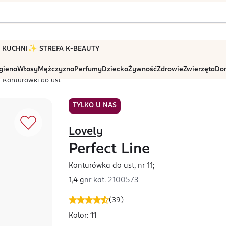
 W KUCHNI
✨ STREFA K-BEAUTY
igiena
Włosy
Mężczyzna
Perfumy
Dziecko
Żywność
Zdrowie
Zwierzęta
Dom
Konturówki do ust
TYLKO U NAS
Lovely
Perfect Line
Konturówka do ust, nr 11;
1,4 g
nr kat.
2100573
(
39
)
Kolor:
11