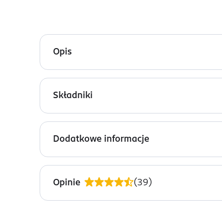
Opis
Kredka do ust Lovely Perfect Line nr 11 w odcieni
wysusza skóry.
Składniki
Brązowy odcień kredki stworzy perfekcyjną całoś
Ingredients: : RICINUS COMMUNIS SEED OIL, HYD
ALBA, C10-18 TRIGLYCERIDES, MICA, ISOPROPYL M
Dodatkowe informacje
STEARATE, CITRIC ACID, CI 77499, CI 77492, CI 7749
OSTRZEŻENIA DOTYCZĄCE BEZPIECZEŃSTWA
Przechowywać w pomieszczeniach suchych w temper
Opinie
(
39
)
OSOBA/PODMIOT ODPOWIEDZIALNY
WIBO Adamczak sp. k.
Kościerska 11