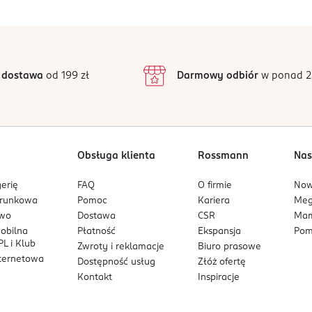
5
4,8
/5
4
3
39 opinii
podstawie
inie są zweryfikowane zakupem.
2
 dostawa
od 199 zł
Darmowy odbiór
w ponad 2
1
Obsługa klienta
Rossmann
Nas
erię
FAQ
O firmie
No
arunkowa
Pomoc
Kariera
Me
owo
Dostawa
CSR
Mam
mobilna
Płatność
Ekspansja
Pom
L i Klub
Zwroty i reklamacje
Biuro prasowe
nternetowa
Dostępność usług
Złóż ofertę
Kontakt
Inspiracje