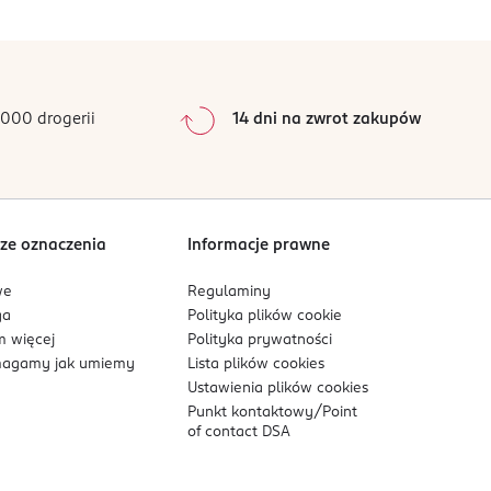
0
%
0
%
0
%
0
%
000 drogerii
14 dni na zwrot zakupów
0
%
Sortowanie wg
data: od najnowszej
ze oznaczenia
Informacje prawne
we
Regulaminy
ga
Polityka plików
cookie
 więcej
Polityka prywatności
agamy jak umiemy
Lista plików
cookies
Ustawienia plików
cookies
Punkt kontaktowy/
Point
of contact DSA