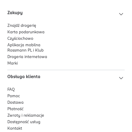
Kod EAN
Zakupy
5 057566 869706
Znajdź drogerię
Karta podarunkowa
Czyściochowo
Aplikacja mobilna
Rossmann PL i Klub
Drogeria internetowa
Marki
Obsługa klienta
FAQ
Pomoc
Dostawa
Płatność
Zwroty i reklamacje
Dostępność usług
Kontakt