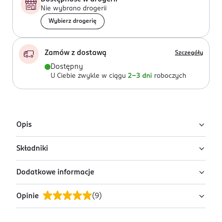
Nie wybrano drogerii
Wybierz drogerię
Zamów z dostawą
Szczegóły
Dostępny
U Ciebie zwykle w ciągu
2-3 dni
roboczych
Opis
Składniki
Intensywne serum na cellulit Yoskine Onsen
Yoga Body Shape
Dodatkowe informacje
Ingredients: : AQUA, CETEARYL ETHYLHEXANOATE,
Serum na cellulit, inspirowane japońskimi rytuałami
BUTYLENE GLYCOL, SODIUM
Onsen oraz techniką masażu Shiatsu wspiera redukcję
Opinie
(
9
)
ACRYLATE/ACRYLOYLDIMETHYLTAURATE/DIMETHYLACRYLA
PRZYGOTOWANIE I STOSOWANIE
cellulitu, wygładza i regeneruje skórę.
CROSSPOLYMER, CAMELLIA JAPONICA SEED OIL,
Wmasuj energicznymi ruchami w miejsca dotknięte