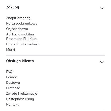
Holistyczne podejście do redukcji cellulitu i
Zakupy
poprawy kondycji skóry.
Znajdź drogerię
Karta podarunkowa
Czyściochowo
Aplikacja mobilna
Rossmann PL i Klub
Drogeria internetowa
Marki
Obsługa klienta
FAQ
Pomoc
Dostawa
Płatność
Zwroty i reklamacje
Dostępność usług
Kontakt