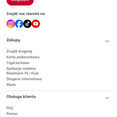
Dołączam!
Sortowanie wg
data: od najnowszej
Kluczowy składnik aktywny:
Znajdź nas również na:
ekstrakt z henny
Potrójna, piórkowa końcówka:
Precyzyjna końcówka 3-w-1 umożliwia imitowanie
Zakupy
naturalnych włosków i stopniowanie intensywności
koloru, pozostawiając brwi zadbane i estetycznie
Znajdź drogerię
wyprofilowane.
Karta podarunkowa
Czyściochowo
Aplikacja mobilna
Rossmann PL i Klub
Drogeria internetowa
Marki
Obsługa klienta
FAQ
Pomoc