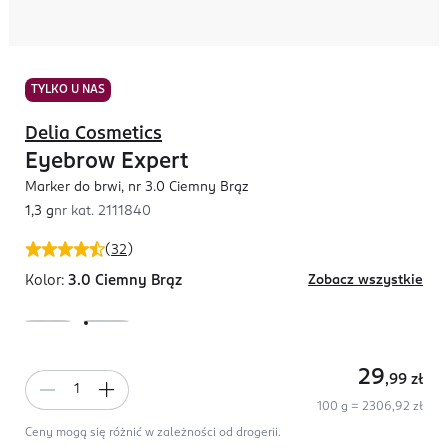
TYLKO U NAS
Delia Cosmetics
Eyebrow Expert
Marker do brwi, nr 3.0 Ciemny Brąz
1,3 g
nr kat.
2111840
(
32
)
Kolor:
3.0 Ciemny Brąz
Zobacz wszystkie
29
,99
zł
100 g = 2306,92 zł
Ceny mogą się różnić w zależności od drogerii.