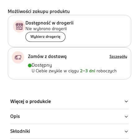
Możliwości zakupu produktu
Dostępność w drogerii
Nie wybrano drogerii
Wybierz drogerię
Zamów z dostawą
Szczegóły
Dostępny
U Ciebie zwykle w ciągu
2-3 dni
roboczych
Więcej o produkcie
Opis
Składniki
Wypełniający brwi marker z ekstraktem z