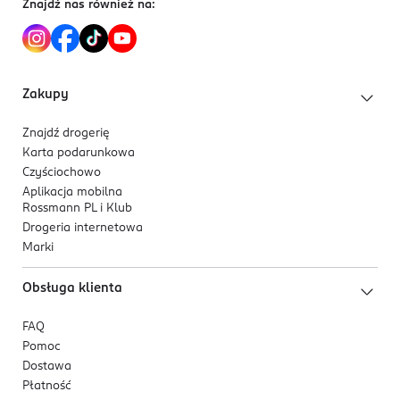
Znajdź nas również na:
5 901801 652243
77492, CI 77891.
Zakupy
Znajdź drogerię
Karta podarunkowa
Czyściochowo
Aplikacja mobilna
Rossmann PL i Klub
Drogeria internetowa
Marki
Obsługa klienta
FAQ
Pomoc
Dostawa
Płatność