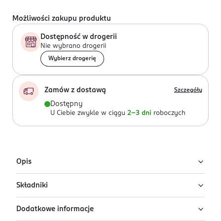
Możliwości zakupu produktu
Dostępność w drogerii
Nie wybrano drogerii
Wybierz drogerię
Zamów z dostawą
Szczegóły
Dostępny
U Ciebie zwykle w ciągu
2-3 dni
roboczych
Opis
Składniki
Kompleksowy produkt do makijażu Lovely Brow Creator
3w1 w odcieniu nr 2 to precyzyjna kredka, tusz i puder
Dodatkowe informacje
do brwi w jednym. Jeden produkt wystarczy aby
Ingredients: Eyebrow Powder: Caprylic/Capric