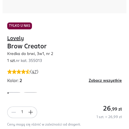
TYLKO U NAS
Lovely
Brow Creator
Kredka do brwi, 3w1, nr 2
1 szt.
nr kat.
355013
(
47
)
Kolor:
2
Zobacz wszystkie
26
,99
zł
1 szt. = 26,99 zł
Ceny mogą się różnić w zależności od drogerii.