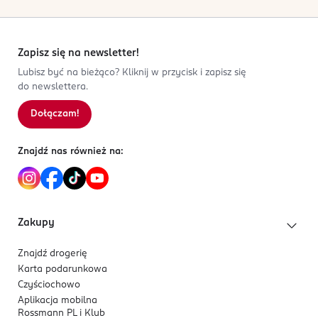
5
0
%
można łatwo dopasować intensywność efektu.
4
0
%
Kod EAN
3
0
%
Formuła i aplikacja
3 600524 232894
2
0
%
Zapisz się na newsletter!
Kremowa konsystencja zapewnia płynną,
1
0
%
Lubisz być na bieżąco? Kliknij w przycisk i zapisz się
bezproblemową aplikację oraz łatwe rozcieranie.
do newslettera.
Formuła wzbogacona o
masło shea
wspiera
komfort noszenia przez cały dzień.
Dołączam!
Sortowanie wg
data: od najnowszej
Znajdź nas również na:
Zakupy
Znajdź drogerię
Karta podarunkowa
Czyściochowo
Aplikacja mobilna
Rossmann PL i Klub