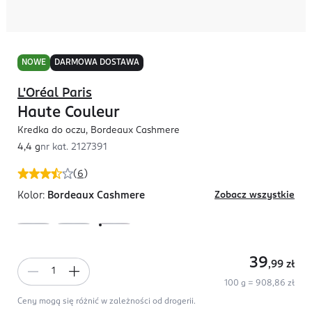
NOWE
DARMOWA DOSTAWA
L'Oréal Paris
Haute Couleur
Kredka do oczu, Bordeaux Cashmere
4,4 g
nr kat.
2127391
(
6
)
Kolor:
Bordeaux Cashmere
Zobacz wszystkie
39
,99
zł
100 g = 908,86 zł
Ceny mogą się różnić w zależności od drogerii.