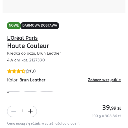
NOWE
DARMOWA DOSTAWA
L'Oréal Paris
Haute Couleur
Kredka do oczu, Brun Leather
4,4 g
nr kat.
2127390
(
3
)
Kolor:
Brun Leather
Zobacz wszystkie
39
,99
zł
100 g = 908,86 zł
Ceny mogą się różnić w zależności od drogerii.