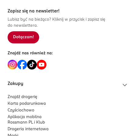
3
0
%
Formuła i aplikacja
3 600524 238698
2
0
%
Zapisz się na newsletter!
Kremowa konsystencja zapewnia płynną,
1
0
%
Lubisz być na bieżąco? Kliknij w przycisk i zapisz się
bezproblemową aplikację oraz łatwe rozcieranie.
do newslettera.
Formuła wzbogacona o
masło shea
wspiera
komfort noszenia przez cały dzień.
Dołączam!
Sortowanie wg
data: od najnowszej
Znajdź nas również na:
Zakupy
Znajdź drogerię
Karta podarunkowa
Czyściochowo
Aplikacja mobilna
Rossmann PL i Klub
Drogeria internetowa
Marki