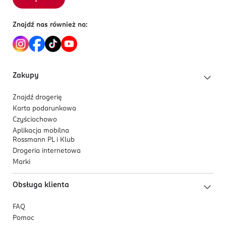
rozmazuje się i utrzymuje się na powiece aż do 24
godzin
Znajdź nas również na:
Zakupy
Znajdź drogerię
Karta podarunkowa
Czyściochowo
Aplikacja mobilna
Rossmann PL i Klub
Drogeria internetowa
Marki
Obsługa klienta
FAQ
Pomoc