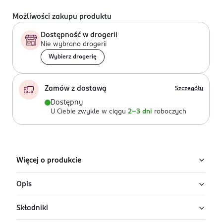
Możliwości zakupu produktu
Dostępność w drogerii
Nie wybrano drogerii
Wybierz drogerię
Zamów z dostawą
Szczegóły
Dostępny
U Ciebie zwykle w ciągu
2-3 dni
roboczych
Więcej o produkcie
Opis
Składniki
Kredka do oczu Rimmel Scandal’eyes Exaggerate o