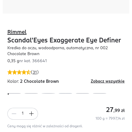
Rimmel
Scandal’Eyes Exaggerate Eye Definer
Kredka do oczu, wodoodporna, automatyczna, nr 002
Chocolate Brown
0,35 g
nr kat.
366641
(
31
)
Kolor:
2 Chocolate Brown
Zobacz wszystkie
27
,99
zł
100 g = 7997,14 zł
Ceny mogą się różnić w zależności od drogerii.