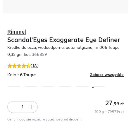
Rimmel
Scandal’Eyes Exaggerate Eye Definer
Kredka do oczu, wodoodporna, automatyczna, nr 006 Taupe
0,35 g
nr kat.
366859
(
18
)
Kolor:
6 Taupe
Zobacz wszystkie
27
,99
zł
100 g = 7997,14 zł
Ceny mogą się różnić w zależności od drogerii.