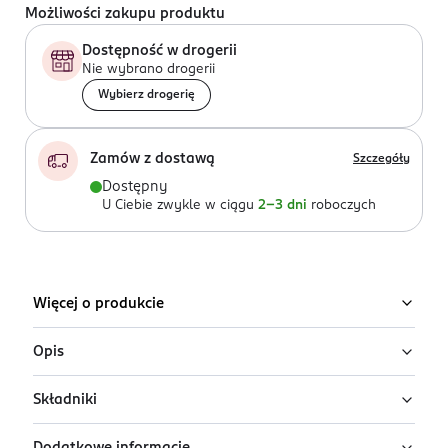
Możliwości zakupu produktu
Dostępność w drogerii
Nie wybrano drogerii
Wybierz drogerię
Zamów z dostawą
Szczegóły
Dostępny
U Ciebie zwykle w ciągu
2-3 dni
roboczych
Więcej o produkcie
Opis
Składniki
Kredka do oczu Rimmel Scandal’eyes Exaggerate o
intensywnym odcieniu 006 Taupe jest niezwykle łatwa