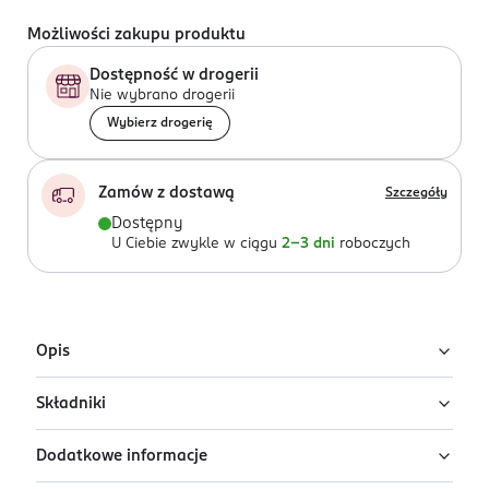
Możliwości zakupu produktu
Dostępność w drogerii
Nie wybrano drogerii
Wybierz drogerię
Zamów z dostawą
Szczegóły
Dostępny
U Ciebie zwykle w ciągu
2-3 dni
roboczych
Opis
Składniki
Nawilżający krem SPF od Eveline na twarz, szyję i
dekolt. Z wysoką ochroną przeciwsłoneczną SPF 50.
Dodatkowe informacje
Krem przeciw przebarwieniom i fotostarzeniu.
Ingredients: : AQUA, ETHYLHEXYL METHOXYCINNAMATE,
ETHYLHEXYL SALICYLATE, METHYLENE BIS-