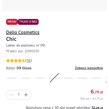
MEGA!
TYLKO U NAS
Delia Cosmetics
Chic
Lakier do paznokci, nr 09;
11 ml
nr kat.
2090035
(
15
)
Kolor:
09 Gloss
Zobacz wszystkie
6
,79
zł
100 ml = 61,73 zł
Najniższa cena z 30 dni
przed obniżką:
12
,29
zł