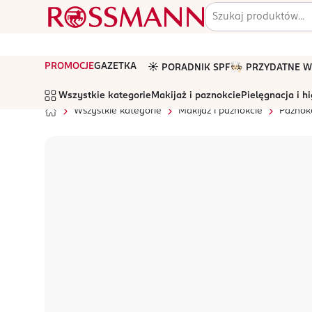
PROMOCJE
GAZETKA
☀️ PORADNIK SPF
🧑🏻‍🍳 PRZYDATNE
Wszystkie kategorie
Makijaż i paznokcie
Pielęgnacja i h
Wszystkie kategorie
Makijaż i paznokcie
Paznok