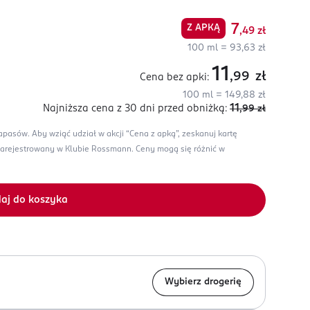
7
Z APKĄ
,49
zł
100 ml = 93,63 zł
11
,99
zł
Cena bez apki:
100 ml = 149,88 zł
11
Najniższa cena z 30 dni
przed obniżką:
,99
zł
zapasów.
Aby wziąć udział w akcji “Cena z apką”, zeskanuj kartę
zarejestrowany w Klubie Rossmann.
Ceny mogą się różnić w
aj do koszyka
Wybierz drogerię