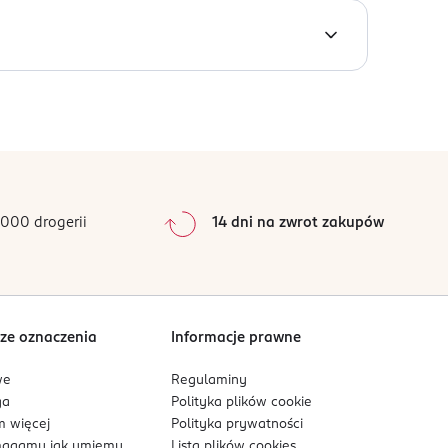
0
%
0
%
0
%
0
%
000 drogerii
14 dni na zwrot zakupów
0
%
Sortowanie wg
data: od najnowszej
ze oznaczenia
Informacje prawne
we
Regulaminy
ga
Polityka plików
cookie
 więcej
Polityka prywatności
agamy jak umiemy
Lista plików
cookies