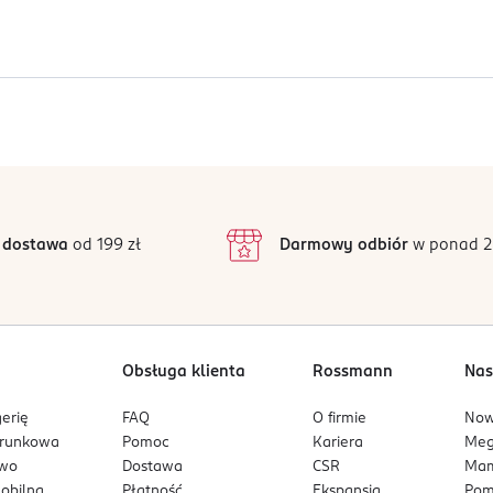
3360, CI 47005.
Jak działają opinie?
5
4,8
/5
4
3
31 opinii
podstawie
inie są zweryfikowane zakupem.
2
 dostawa
od 199 zł
Darmowy odbiór
w ponad 2
1
Obsługa klienta
Rossmann
Nas
erię
FAQ
O firmie
No
arunkowa
Pomoc
Kariera
Me
owo
Dostawa
CSR
Mam
mobilna
Płatność
Ekspansja
Pom