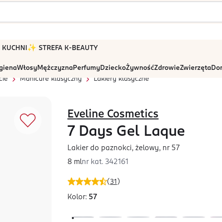
 W KUCHNI
✨ STREFA K-BEAUTY
igiena
Włosy
Mężczyzna
Perfumy
Dziecko
Żywność
Zdrowie
Zwierzęta
Dom
cie
Manicure klasyczny
Lakiery klasyczne
Eveline Cosmetics
7 Days Gel Laque
Lakier do paznokci, żelowy, nr 57
8 ml
nr kat.
342161
(
31
)
Kolor:
57