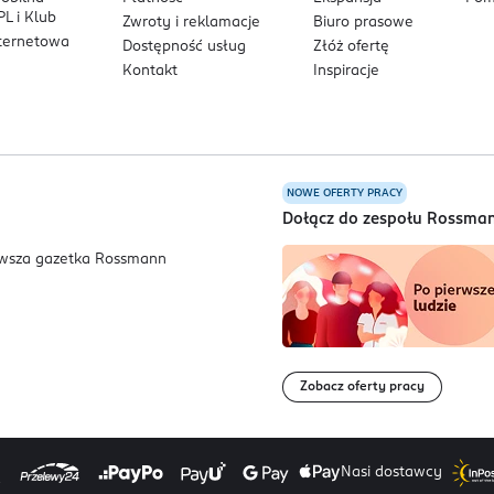
L i Klub
Zwroty i reklamacje
Biuro prasowe
nternetowa
Dostępność usług
Złóż ofertę
Kontakt
Inspiracje
NOWE OFERTY PRACY
a
Dołącz do zespołu Rossma
Zobacz oferty pracy
Nasi dostawcy