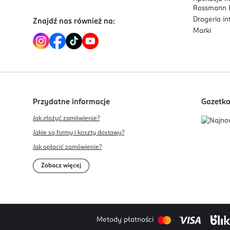
Rossmann P
Drogeria i
Znajdź nas również na:
Marki
Przydatne informacje
Gazetk
Jak złożyć zamówienie?
Jakie są formy i koszty dostawy?
Jak opłacić zamówienie?
Zobacz więcej
Metody płatności