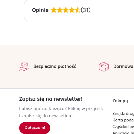
15865, CI 77491, CI77492, CI 77499, CI 77742, CI 7
brak danych
Opinie
(
31
)
OSTRZEŻENIA DOTYCZĄCE BEZPIECZEŃSTWA
nie dotyczy
PRODUCENT/PODMIOT ODPOWIEDZIALNY
Eveline Cosmetics Dystrybucja sp. z o. o. sp.k.
stopka
Żytnia 19
na 
05-506
Wszystkie op
Bezpieczna płatność
Darmowa
Lesznowola
eveline@eveline.com.pl
223225606
PL-Polska
Zapisz się na newsletter!
Kod EAN
Zakupy
5 903416 010333
Lubisz być na bieżąco? Kliknij w przycisk
Znajdź drog
i zapisz się do newslettera.
Karta pod
Czyścioch
Dołączam!
Aplikacja 