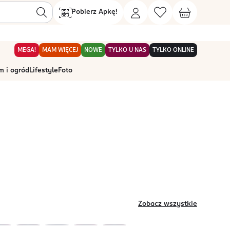
Pobierz Apkę!
MEGA!
MAM WIĘCEJ
NOWE
TYLKO U NAS
TYLKO ONLINE
 i ogród
Lifestyle
Foto
Zobacz wszystkie