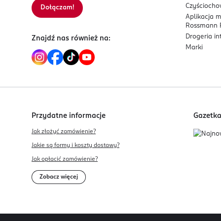
Czyścioch
Dołączam!
Aplikacja 
Rossmann P
Drogeria i
Znajdź nas również na:
Marki
Przydatne informacje
Gazetk
Jak złożyć zamówienie?
Jakie są formy i koszty dostawy?
Jak opłacić zamówienie?
Zobacz więcej