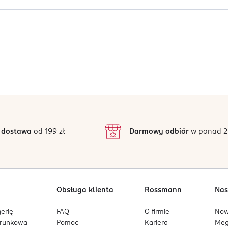
 Acetate, CI 19140, CI 77266, CI 77891, CI 15850, CI 15985, CI 770
3360, CI 47005.
ciu kolejną. Dobrze wysuszyć. Rekomendujemy aby stosować na b
Jak działają opinie?
ej 30°C. Przechowywać szczelnie zamknięte w suchym i dobrze w
ła słonecznego.
5
4,6
/5
4
3
16 opinii
podstawie
inie są zweryfikowane zakupem.
2
 dostawa
od 199 zł
Darmowy odbiór
w ponad 2
1
Obsługa klienta
Rossmann
Nas
erię
FAQ
O firmie
No
arunkowa
Pomoc
Kariera
Me