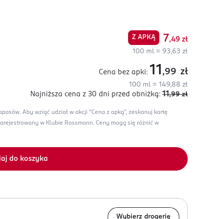
7
Z APKĄ
,49
zł
100 ml = 93,63 zł
11
,99
zł
Cena bez apki:
100 ml = 149,88 zł
11
Najniższa cena z 30 dni
przed obniżką:
,99
zł
zapasów.
Aby wziąć udział w akcji “Cena z apką”, zeskanuj kartę
zarejestrowany w Klubie Rossmann.
Ceny mogą się różnić w
aj do koszyka
Wybierz drogerię