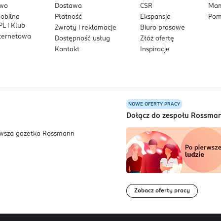
owo
Dostawa
CSR
Mam
mobilna
Płatność
Ekspansja
Pom
L i Klub
Zwroty i reklamacje
Biuro prasowe
nternetowa
Dostępność usług
Złóż ofertę
Kontakt
Inspiracje
NOWE OFERTY PRACY
a
Dołącz do zespołu Rossma
Zobacz oferty pracy