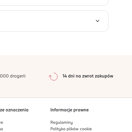
07, CI 77510, CI 15880, CI 45410, CI 45380, CI
azę do paznokci i by zabezpieczać lakier
entylowanym miejscu przechowywać z dala od
0
%
0
%
0
%
0
%
000 drogerii
14 dni na zwrot zakupów
0
%
Sortowanie wg
data: od najnowszej
ze oznaczenia
Informacje prawne
we
Regulaminy
ga
Polityka plików
cookie