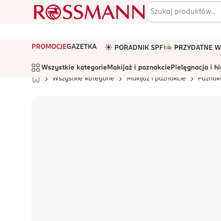
PROMOCJE
GAZETKA
☀️ PORADNIK SPF
🧑🏻‍🍳 PRZYDATNE
Wszystkie kategorie
Makijaż i paznokcie
Pielęgnacja i h
Wszystkie kategorie
Makijaż i paznokcie
Paznok