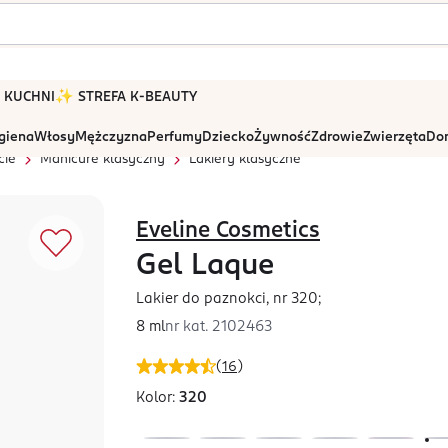
 W KUCHNI
✨ STREFA K-BEAUTY
igiena
Włosy
Mężczyzna
Perfumy
Dziecko
Żywność
Zdrowie
Zwierzęta
Dom
cie
Manicure klasyczny
Lakiery klasyczne
Eveline Cosmetics
Gel Laque
Lakier do paznokci, nr 320;
8 ml
nr kat.
2102463
(
16
)
Kolor:
320