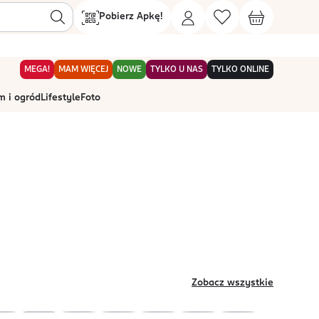
Pobierz Apkę!
MEGA!
MAM WIĘCEJ
NOWE
TYLKO U NAS
TYLKO ONLINE
 i ogród
Lifestyle
Foto
Zobacz wszystkie