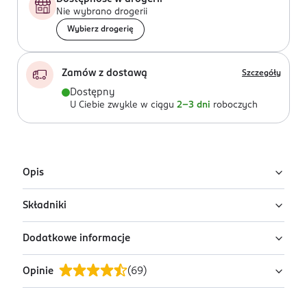
Nie wybrano drogerii
Wybierz drogerię
Zamów z dostawą
Szczegóły
Dostępny
U Ciebie zwykle w ciągu
2-3 dni
roboczych
Opis
Składniki
Maść chroni i pielęgnuje brodawki sutkowe dzięki
zawartości lanoliny i oleju jojoba. Pielęgnuje również
Dodatkowe informacje
suche usta.
Ingredients: : LANOLIN, HELIANTHUS ANNUUS SEED OIL,
SIMMONDSIA CHINENSIS SEED OIL, PRUNUS
Opinie
(
69
)
AMYGDALUS DULCIS OIL, PRUNUS ARMENIACA KERNEL
PRZYGOTOWANIE I STOSOWANIE
OIL, HELIANTHUS ANNUUS SEED OIL UNSAPONIFIABLES,
Nanieść maść cienką warstwą na brodawki sutkowe i