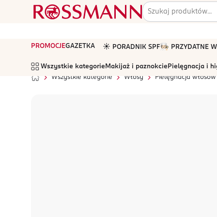
PROMOCJE
GAZETKA
☀️ PORADNIK SPF
🧑🏻‍🍳 PRZYDATNE
Wszystkie kategorie
Makijaż i paznokcie
Pielęgnacja i h
Wszystkie kategorie
Włosy
Pielęgnacja włosów