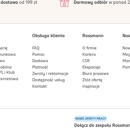
 dostawa
od 199 zł
Darmowy odbiór
w ponad 2
1
Obsługa klienta
Rossmann
Nas
erię
FAQ
O firmie
No
arunkowa
Pomoc
Kariera
Me
owo
Dostawa
CSR
Mam
mobilna
Płatność
Ekspansja
Pom
L i Klub
Zwroty i reklamacje
Biuro prasowe
nternetowa
Dostępność usług
Złóż ofertę
Kontakt
Inspiracje
NOWE OFERTY PRACY
a
Dołącz do zespołu Rossma