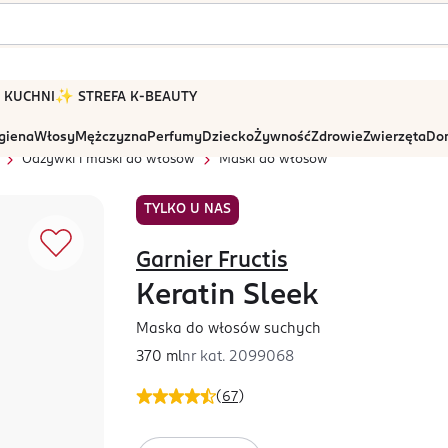
 W KUCHNI
✨ STREFA K-BEAUTY
igiena
Włosy
Mężczyzna
Perfumy
Dziecko
Żywność
Zdrowie
Zwierzęta
Dom
Odżywki i maski do włosów
Maski do włosów
TYLKO U NAS
Garnier Fructis
Keratin Sleek
Maska do włosów suchych
370 ml
nr kat.
2099068
(
67
)