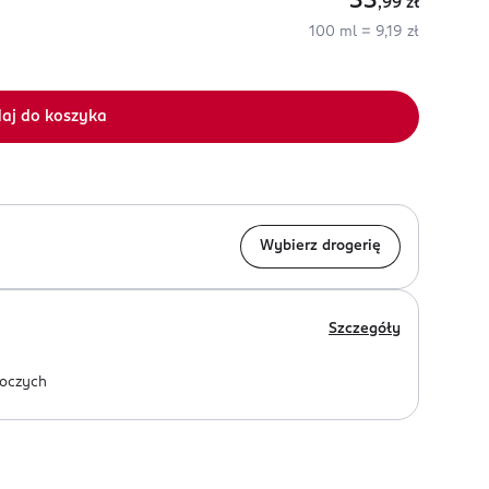
33
,99
zł
100 ml = 9,19 zł
aj do koszyka
Wybierz drogerię
Szczegóły
oczych