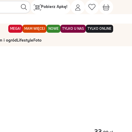
Pobierz Apkę!
MEGA!
MAM WIĘCEJ
NOWE
TYLKO U NAS
TYLKO ONLINE
 i ogród
Lifestyle
Foto