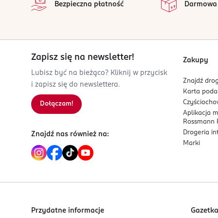
Bezpieczna płatność
Darmowa
ul. Grzybowska 62
00-844 Warszawa
Kod EAN
3 600542 638999
Zapisz się na newsletter!
Zakupy
Lubisz być na bieżąco? Kliknij w przycisk
Znajdź drog
i zapisz się do newslettera.
Karta pod
Czyścioch
Dołączam!
Aplikacja 
Rossmann P
Drogeria i
Znajdź nas również na:
Marki
Przydatne informacje
Gazetk