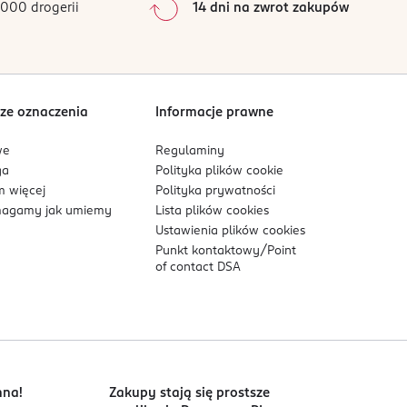
000 drogerii
14 dni na zwrot zakupów
0
%
Sortowanie wg
data: od najnowszej
ze oznaczenia
Informacje prawne
we
Regulaminy
ga
Polityka plików
cookie
 więcej
Polityka prywatności
agamy jak umiemy
Lista plików
cookies
Ustawienia plików
cookies
Punkt kontaktowy/
Point
of contact DSA
nna!
Zakupy stają się prostsze