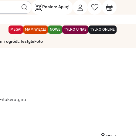
Pobierz Apkę!
MEGA!
MAM WIĘCEJ
NOWE
TYLKO U NAS
TYLKO ONLINE
 i ogród
Lifestyle
Foto
Fitokeratyna