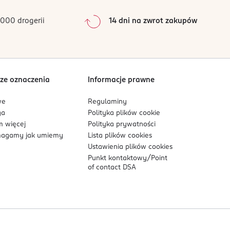
0
%
0
%
000 drogerii
14 dni na zwrot zakupów
0
%
Sortowanie wg
data: od najnowszej
ze oznaczenia
Informacje prawne
we
Regulaminy
ga
Polityka plików
cookie
 więcej
Polityka prywatności
agamy jak umiemy
Lista plików
cookies
Ustawienia plików
cookies
Punkt kontaktowy/
Point
of contact DSA