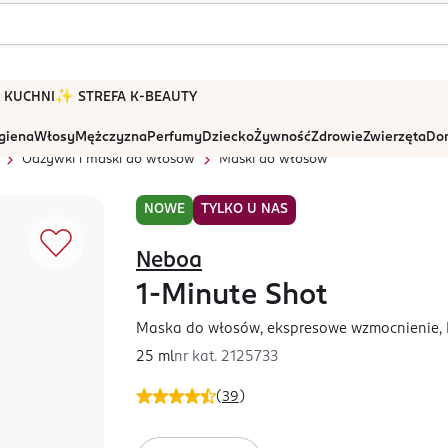
 W KUCHNI
✨ STREFA K-BEAUTY
igiena
Włosy
Mężczyzna
Perfumy
Dziecko
Żywność
Zdrowie
Zwierzęta
Dom
Odżywki i maski do włosów
Maski do włosów
NOWE
TYLKO U NAS
Neboa
1-Minute Shot
Maska do włosów, ekspresowe wzmocnienie, 
25 ml
nr kat.
2125733
(
39
)