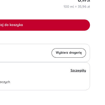
8
,99
zł
100 ml = 35,96 zł
aj do koszyka
Wybierz drogerię
Szczegóły
oczych