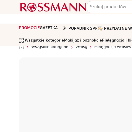
PROMOCJE
GAZETKA
☀️ PORADNIK SPF
🧑🏻‍🍳 PRZYDATNE
Wszystkie kategorie
Makijaż i paznokcie
Pielęgnacja i h
Wszystkie kategorie
Włosy
Pielęgnacja włosów