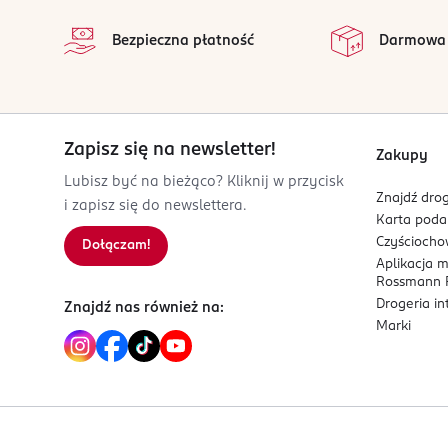
na 
wygładza i poprawia elastyczność,
15-399 Białystok
Wszystkie op
zapewnia szybki efekt pielęgnacyjny.
Bezpieczna płatność
Darmowa
Kod EAN
Kluczowe składniki aktywne:
5 908450 723331
fitokeratyna i aminokwasy
– wzmacniają wł
Zapisz się na newsletter!
Formuła produktu:
Zakupy
Lubisz być na bieżąco? Kliknij w przycisk
Lekka, wegańska formuła o szybkim działaniu zap
Znajdź drog
i zapisz się do newslettera.
Karta pod
Produkt został zamknięty w praktycznej, jednorazo
Czyścioch
Dołączam!
Aplikacja 
Rossmann P
Drogeria i
Znajdź nas również na:
Marki