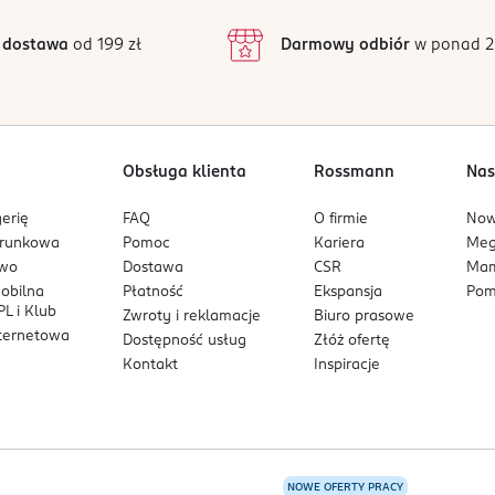
3
39 opinii
podstawie
inie są zweryfikowane zakupem.
2
 dostawa
od 199 zł
Darmowy odbiór
w ponad 2
1
ókno włosa, poprawiają jego strukturę i ograniczają łamliwość.
Obsługa klienta
Rossmann
Nas
ewnia efekt widoczny już po 1 minucie.
erię
FAQ
O firmie
No
arunkowa
Pomoc
Kariera
Me
wej saszetce, idealnej do szybkiej pielęgnacji oraz w podróży.
owo
Dostawa
CSR
Mam
mobilna
Płatność
Ekspansja
Pom
L i Klub
Zwroty i reklamacje
Biuro prasowe
nternetowa
Dostępność usług
Złóż ofertę
Kontakt
Inspiracje
NOWE OFERTY PRACY