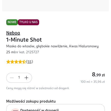
NOWE
TYLKO U NAS
Neboa
1-Minute Shot
Maska do włosów, głębokie nawilżenie, Kwas Hialuronowy
25 ml
nr kat.
2125727
(
55
)
8
,99
zł
100 ml = 35,96 zł
Ceny mogą się różnić w zależności od drogerii.
Możliwości zakupu produktu
Dostępność w drogerii