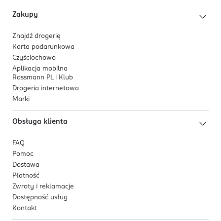
poziomu nawilżenia.
Zakupy
Formuła produktu:
Znajdź drogerię
Lekka, wegańska formuła o szybkim działaniu
Karta podarunkowa
zapewnia efekt widoczny już po 1 minucie.
Czyściochowo
Aplikacja mobilna
Produkt został zamknięty w praktycznej, jednorazowej
Rossmann PL i Klub
saszetce, idealnej do szybkiej pielęgnacji oraz w
Drogeria internetowa
podróży.
Marki
Obsługa klienta
FAQ
Pomoc
Dostawa
Płatność
Zwroty i reklamacje
Dostępność usług
Kontakt