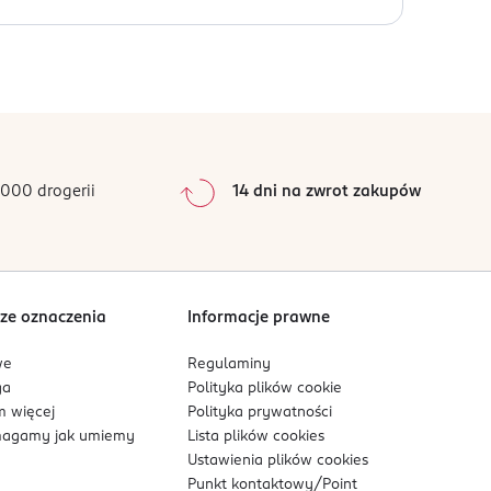
styczność. Peptyd biomimetyczny działa
0
%
0
%
0
%
0
%
000 drogerii
14 dni na zwrot zakupów
0
%
Sortowanie wg
data: od najnowszej
ze oznaczenia
Informacje prawne
we
Regulaminy
ga
Polityka plików
cookie
 więcej
Polityka prywatności
agamy jak umiemy
Lista plików
cookies
Ustawienia plików
cookies
Punkt kontaktowy/
Point