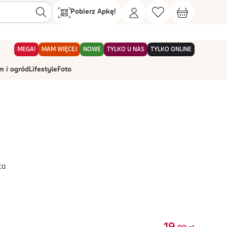
Pobierz Apkę!
MEGA!
MAM WIĘCEJ
NOWE
TYLKO U NAS
TYLKO ONLINE
 i ogród
Lifestyle
Foto
ca