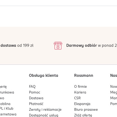
cnienia, odżywienia oraz intensywnej regeneracji.
Jak działają opinie?
intensywnie odżywia oraz regeneruje włosy, przywracając im ela
5
4,9
/5
4
3
36 opinii
podstawie
inie są zweryfikowane zakupem.
j znakomity nastrój!
2
 dostawa
od 199 zł
Darmowy odbiór
w ponad 2
1
Obsługa klienta
Rossmann
Nas
erię
FAQ
O firmie
No
arunkowa
Pomoc
Kariera
Me
owo
Dostawa
CSR
Mam
mobilna
Płatność
Ekspansja
Pom
L i Klub
Zwroty i reklamacje
Biuro prasowe
nternetowa
Dostępność usług
Złóż ofertę