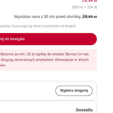
19
,99
zł
100 ml = 7,14 zł
29
Najniższa cena z 30 dni
przed obniżką:
,99
zł
zapasów.
Ceny mogą się różnić w zależności od drogerii.
aj do koszyka
Balance za min. 35 zł szpilkę do włosów Berries (nr kat.
ja dotyczy oznaczonych produktów. Obowiązuje w dniach
sów.
Wybierz drogerię
Szczegóły