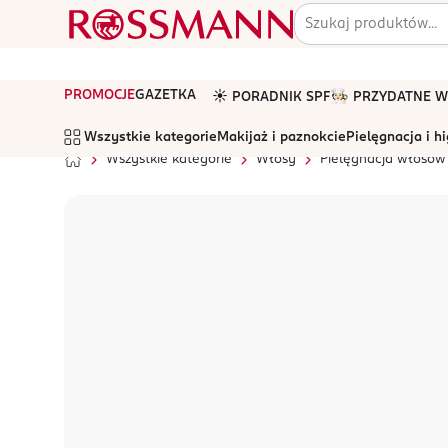
PROMOCJE
GAZETKA
☀️ PORADNIK SPF
🧑🏻‍🍳 PRZYDATNE
Wszystkie kategorie
Makijaż i paznokcie
Pielęgnacja i h
Wszystkie kategorie
Włosy
Pielęgnacja włosów