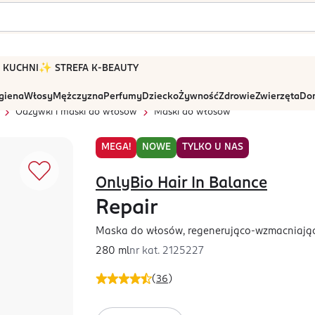
 W KUCHNI
✨ STREFA K-BEAUTY
igiena
Włosy
Mężczyzna
Perfumy
Dziecko
Żywność
Zdrowie
Zwierzęta
Dom
Odżywki i maski do włosów
Maski do włosów
MEGA!
NOWE
TYLKO U NAS
OnlyBio Hair In Balance
Repair
Maska do włosów, regenerująco-wzmacniają
280 ml
nr kat.
2125227
(
36
)