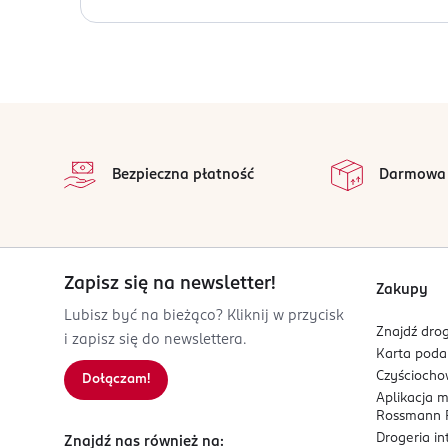
Zawsze wtedy, kiedy Twoje włosy potrzebują wzmo
OSOBA/PODMIOT ODPOWIEDZIALNY
OnlyBio.life S.A.
Co regeneruje i wzmacnia?
ul. Jakóba Hechlińskiego 6
Formuła zawierająca olej makadamia i arganowy 
85-825 Bydgoszcz
antyoksydacyjnie oraz wzmacnia pasma.
stopka
Kod EAN
Jak pachnie?
na 
5 906641 498426
Wszystkie op
Otulający zapach jaśminu i tuberozy zadba o Twó
Bezpieczna płatność
Darmowa
Zapisz się na newsletter!
Zakupy
Lubisz być na bieżąco? Kliknij w przycisk
Znajdź drog
i zapisz się do newslettera.
Karta pod
Czyścioch
Dołączam!
Aplikacja 
Rossmann P
Drogeria i
Znajdź nas również na: