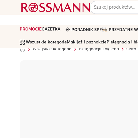
PROMOCJE
GAZETKA
☀️ PORADNIK SPF
🧑🏻‍🍳 PRZYDATNE
Wszystkie kategorie
Makijaż i paznokcie
Pielęgnacja i h
Wszystkie kategorie
Pielęgnacja i higiena
Ciało