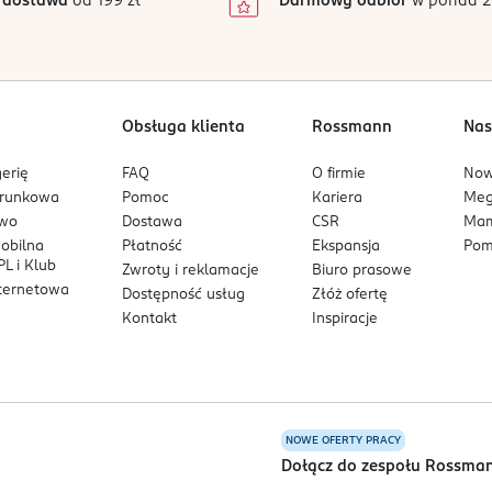
 dostawa
od 199 zł
Darmowy odbiór
w ponad 2
1
Obsługa klienta
Rossmann
Nas
erię
FAQ
O firmie
No
arunkowa
Pomoc
Kariera
Me
owo
Dostawa
CSR
Mam
mobilna
Płatność
Ekspansja
Pom
L i Klub
Zwroty i reklamacje
Biuro prasowe
nternetowa
Dostępność usług
Złóż ofertę
Kontakt
Inspiracje
NOWE OFERTY PRACY
a
Dołącz do zespołu Rossma