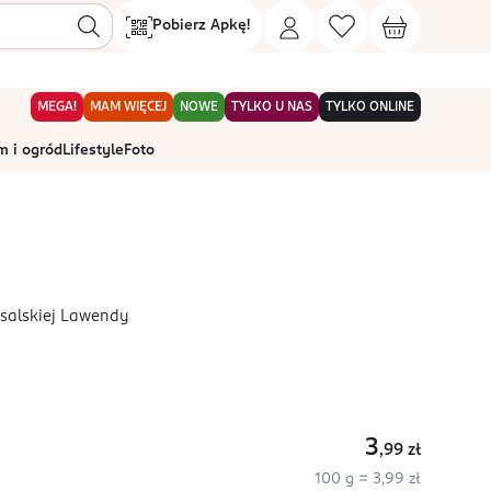
Pobierz Apkę!
MEGA!
MAM WIĘCEJ
NOWE
TYLKO U NAS
TYLKO ONLINE
 i ogród
Lifestyle
Foto
nsalskiej Lawendy
3
,99
zł
100 g = 3,99 zł