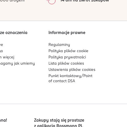
000 drogerii
14 dni na zwrot zakupów
0
%
Sortowanie wg
data: od najnowszej
ze oznaczenia
Informacje prawne
we
Regulaminy
ga
Polityka plików
cookie
 więcej
Polityka prywatności
agamy jak umiemy
Lista plików
cookies
Ustawienia plików
cookies
Punkt kontaktowy/
Point
of contact DSA
nna!
Zakupy stają się prostsze
z aplikacją Rossmann PL