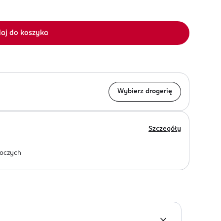
aj do koszyka
Wybierz drogerię
Szczegóły
oczych