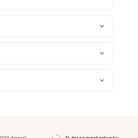
 OIL, LAVANDULA HYBRIDA GROSSO HERB OIL,
0
%
0
%
0
%
0
%