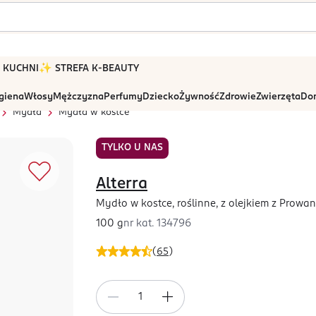
 W KUCHNI
✨ STREFA K-BEAUTY
igiena
Włosy
Mężczyzna
Perfumy
Dziecko
Żywność
Zdrowie
Zwierzęta
Dom
Mydła
Mydła w kostce
TYLKO U NAS
Alterra
Mydło w kostce, roślinne, z olejkiem z Prowa
100 g
nr kat.
134796
(
65
)