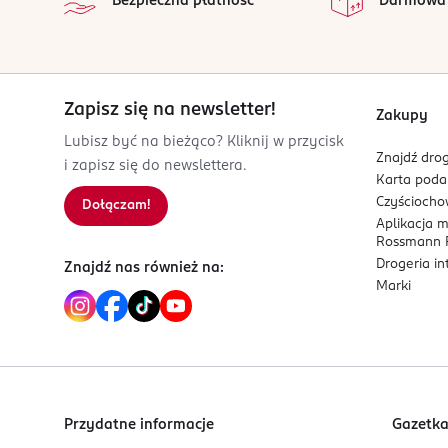
Bezpieczna płatność
Darmowa
4 305615 307640
Zapisz się na newsletter!
Zakupy
Lubisz być na bieżąco? Kliknij w przycisk
Znajdź drog
i zapisz się do newslettera.
Karta pod
Czyścioch
Dołączam!
Aplikacja 
Rossmann P
Drogeria i
Znajdź nas również na:
Marki
Przydatne informacje
Gazetk