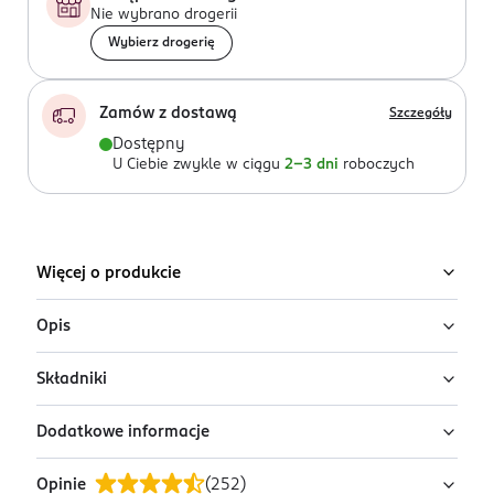
Nie wybrano drogerii
Wybierz drogerię
Zamów z dostawą
Szczegóły
Dostępny
U Ciebie zwykle w ciągu
2-3 dni
roboczych
Więcej o produkcie
Opis
Składniki
Kremowe mydło w kostce Luksja Creamy & Soft
Mleczko bawełniane i Prowitamina B5 skutecznie
Dodatkowe informacje
oczyszcza skórę, pozostawiając na dłoniach subtelny
Sodium Palmate, Aqua, Sodium Palm Kernelate,
zapach.
Glycerin, Talc, Parfum, Sodium Chloride, Panthenol,
Opinie
(
252
)
Gossypium Herbaceum Seed Extract, Gossypium
PRZYGOTOWANIE I STOSOWANIE