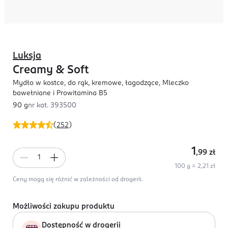
Luksja
Creamy & Soft
Mydło w kostce, do rąk, kremowe, łagodzące, Mleczko
bawełniane i Prowitamina B5
90 g
nr kat.
393500
(
252
)
1
,99
zł
100 g = 2,21 zł
Ceny mogą się różnić w zależności od drogerii.
Możliwości zakupu produktu
Dostępność w drogerii