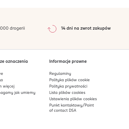
0
%
0
%
0
%
0
%
000 drogerii
14 dni na zwrot zakupów
0
%
Sortowanie wg
data: od najnowszej
ze oznaczenia
Informacje prawne
we
Regulaminy
ga
Polityka plików
cookie
 więcej
Polityka prywatności
agamy jak umiemy
Lista plików
cookies
Ustawienia plików
cookies
Punkt kontaktowy/
Point
of contact DSA