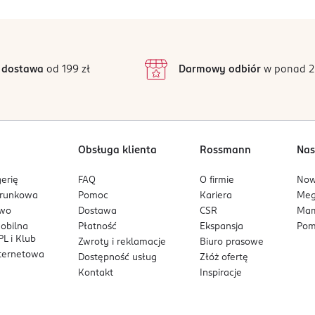
5
4,6
/5
4
3
59 opinii
podstawie
inie są zweryfikowane zakupem.
2
 dostawa
od 199 zł
Darmowy odbiór
w ponad 2
1
Obsługa klienta
Rossmann
Nas
erię
FAQ
O firmie
No
arunkowa
Pomoc
Kariera
Me
owo
Dostawa
CSR
Mam
mobilna
Płatność
Ekspansja
Pom
L i Klub
Zwroty i reklamacje
Biuro prasowe
nternetowa
Dostępność usług
Złóż ofertę
Kontakt
Inspiracje