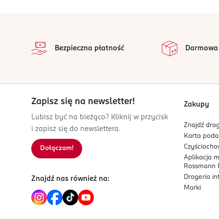
30-062
Białko:
0 g
Kraków
stopka
Sól:
0 g
j.kohut@oshee.eu
na 
Wszystkie op
888333558
Bezpieczna płatność
Darmowa
PL-Polska
Kod EAN
5 905868 424638
Zapisz się na newsletter!
Zakupy
Lubisz być na bieżąco? Kliknij w przycisk
Znajdź drog
i zapisz się do newslettera.
Karta pod
Czyścioch
Dołączam!
Aplikacja 
Rossmann P
Drogeria i
Znajdź nas również na:
Marki