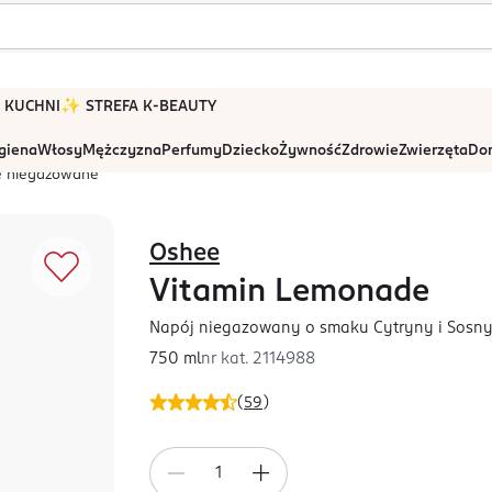
 W KUCHNI
✨ STREFA K-BEAUTY
igiena
Włosy
Mężczyzna
Perfumy
Dziecko
Żywność
Zdrowie
Zwierzęta
Dom
e niegazowane
Oshee
Vitamin Lemonade
Napój niegazowany o smaku Cytryny i Sosny
750 ml
nr kat.
2114988
(
59
)