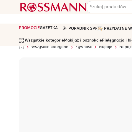
PROMOCJE
GAZETKA
☀️ PORADNIK SPF
🧑🏻‍🍳 PRZYDATNE
Wszystkie kategorie
Makijaż i paznokcie
Pielęgnacja i h
Wszystkie kategorie
Żywność
Napoje
Napoj