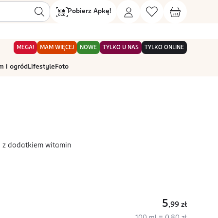
Pobierz Apkę!
MEGA!
MAM WIĘCEJ
NOWE
TYLKO U NAS
TYLKO ONLINE
 i ogród
Lifestyle
Foto
 z dodatkiem witamin
5
,99
zł
100 ml = 0,80 zł