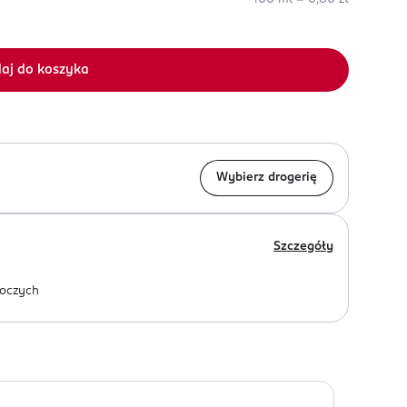
aj do koszyka
Wybierz drogerię
Szczegóły
oczych