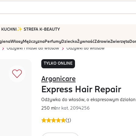
 W KUCHNI
✨ STREFA K-BEAUTY
igiena
Włosy
Mężczyzna
Perfumy
Dziecko
Żywność
Zdrowie
Zwierzęta
Dom
Odżywki i maski do włosów
Odżywki do włosów
TYLKO ONLINE
Arganicare
Express Hair Repair
Odżywka do włosów, o ekspresowym działani
250 ml
nr kat.
2094256
(
1
)