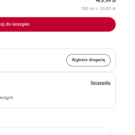
49
,99
zł
100 ml = 20,00 zł
aj do koszyka
Wybierz drogerię
Szczegóły
oczych