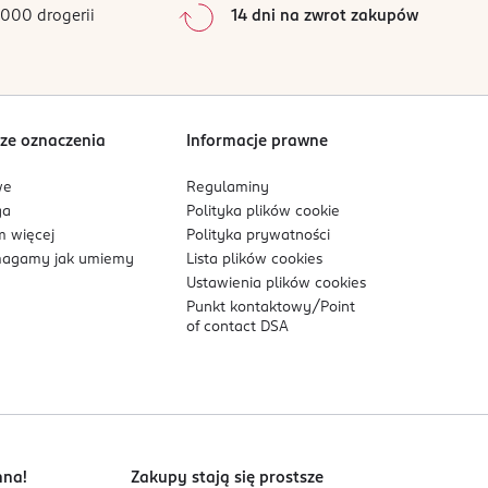
000 drogerii
14 dni na zwrot zakupów
0
%
Sortowanie wg
data: od najnowszej
ze oznaczenia
Informacje prawne
we
Regulaminy
ga
Polityka plików
cookie
 więcej
Polityka prywatności
agamy jak umiemy
Lista plików
cookies
Ustawienia plików
cookies
Punkt kontaktowy/
Point
of contact DSA
nna!
Zakupy stają się prostsze