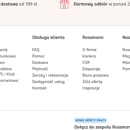
 dostawa
od 199 zł
Darmowy odbiór
w ponad 2
1
Obsługa klienta
Rossmann
Nas
erię
FAQ
O firmie
No
arunkowa
Pomoc
Kariera
Me
owo
Dostawa
CSR
Mam
mobilna
Płatność
Ekspansja
Pom
L i Klub
Zwroty i reklamacje
Biuro prasowe
nternetowa
Dostępność usług
Złóż ofertę
Kontakt
Inspiracje
NOWE OFERTY PRACY
a
Dołącz do zespołu Rossma