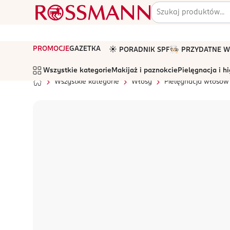
PROMOCJE
GAZETKA
☀️ PORADNIK SPF
🧑🏻‍🍳 PRZYDATNE
Wszystkie kategorie
Makijaż i paznokcie
Pielęgnacja i h
Wszystkie kategorie
Włosy
Pielęgnacja włosów