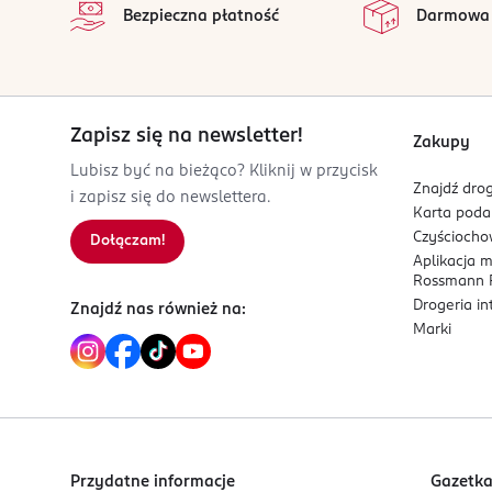
Bezpieczna płatność
Darmowa
ul. Polna 61
aktywny kompleks peptydów
84-239 Bolszewo
Kod EAN
7 290114 144872
Zapisz się na newsletter!
Zakupy
Lubisz być na bieżąco? Kliknij w przycisk
Znajdź drog
i zapisz się do newslettera.
Karta pod
Czyścioch
Dołączam!
Aplikacja 
Rossmann P
Drogeria i
Znajdź nas również na:
Marki
Przydatne informacje
Gazetk