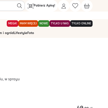
Pobierz Apkę!
MEGA!
MAM WIĘCEJ
NOWE
TYLKO U NAS
TYLKO ONLINE
 i ogród
Lifestyle
Foto
u, w sprayu