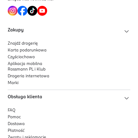
- Ułatwia rozczesywanie
- Przywraca włosom zdrowy blask
Zakupy
- Wzmacnia i zapobiega uszkodzeniom termicznym
Znajdź drogerię
CO ZAWIERA?
Karta podarunkowa
Czyściochowo
Naturalne i organiczne, certyfikowane składniki
Aplikacja mobilna
Rossmann PL i Klub
Ekstrakt z kwiatów szarotki alpejskiej
Drogeria internetowa
Marki
Plant pro-keratin
Obsługa klienta
Ekstrakt z organicznej róży arktycznej
Organiczny syberyjski olej cedrowy
FAQ
Pomoc
Dostawa
Płatność
Zwroty i reklamacje