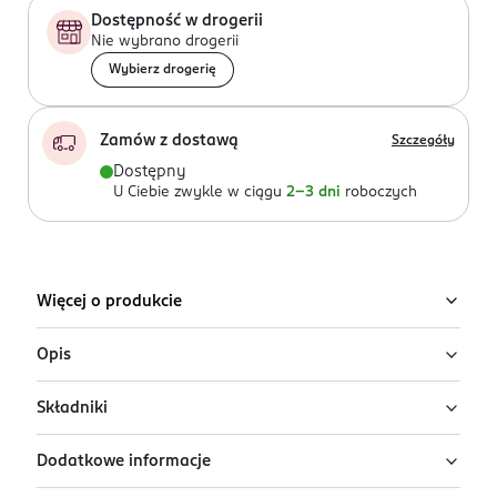
Dostępność w drogerii
Nie wybrano drogerii
Wybierz drogerię
Zamów z dostawą
Szczegóły
Dostępny
U Ciebie zwykle w ciągu
2-3 dni
roboczych
Więcej o produkcie
Opis
Składniki
Produkty produkowane w Estonii.
ICE by NS to prawdziwy przełom w pielęgnacji włosów.
Dodatkowe informacje
Ingredients: Aqua, Cetearyl Alcohol, Bis-Cetearyl
Wegańskie i naturalne formuły na bazie wyjątkowych,
Amodimethicone, Cocos Nucifera Oil, Phenyl