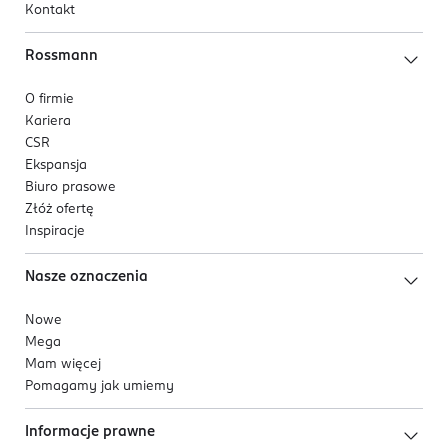
Kontakt
zapachem.
Rossmann
Rezultat
Włosy są lekkie, jedwabiście gładkie i pełne blasku.
O firmie
Skóra głowy jest nawilżona, odświeżona i zadbana.
Kariera
CSR
Ekspansja
Biuro prasowe
Złóż ofertę
Inspiracje
Nasze oznaczenia
Nowe
Mega
Mam więcej
Pomagamy jak umiemy
Informacje prawne