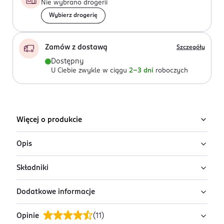
Nie wybrano drogerii
Wybierz drogerię
Zamów z dostawą
Szczegóły
Dostępny
U Ciebie zwykle w ciągu
2-3 dni
roboczych
Więcej o produkcie
Opis
Składniki
Odżywka pielęgnująca skórę głowy Petal
Fresh Pure Scalp Treatment Tea Tree
Dodatkowe informacje
Ingredients: : AQUA, CETEARYL ALCOHOL, C12-15 ALKYL
Naturalna odżywka z olejkiem z drzewa herbacianego,
BENZOATE, BEHENTRIMONIUM CHLORIDE, UNDECANE,
która nawilża skórę głowy i pomaga przywrócić jej
Opinie
(
11
)
ISOAMYL LAURATE, TRIDECANE, MELIA AZADIRACHTA
PRZYGOTOWANIE I STOSOWANIE
równowagę. Wygładza pasma, ułatwia ich